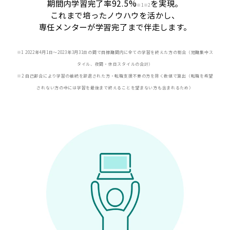
期間内学習完了率92.5%
を実現。
※
1※2
これまで培ったノウハウを活かし、
専任メンターが学習完了まで伴走します。
※1 2022年4月1日〜2023年3月31日の間で目標期間内に全ての学習を終えた方の割合（短期集中ス
タイル、夜間・休日スタイルの合計）
※2 自己都合により学習の継続を辞退された方・転職支援不要の方を除く数値で算出（転職を希望
されない方の中には学習を最後まで終えることを望まない方も含まれるため）