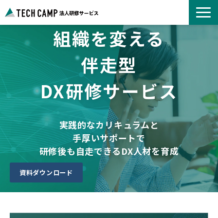
組織を変える
よくあるご質問
お知らせ
伴走型
事例紹介一覧
DX研修サービス
コース一覧
選ばれる理由
パートナー募集
実践的なカリキュラムと
手厚いサポートで
研修後も自走できるDX人材を育成
資料ダウンロード