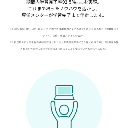
期間内学習完了率92.5%
を実現。
※
1※2
これまで培ったノウハウを活かし、
専任メンターが学習完了まで伴走します。
※1 2022年4月1日〜2023年3月31日の間で目標期間内に全ての学習を終えた方の割合（短期集中ス
タイル、夜間・休日スタイルの合計）
※2 自己都合により学習の継続を辞退された方・転職支援不要の方を除く数値で算出（転職を希望
されない方の中には学習を最後まで終えることを望まない方も含まれるため）