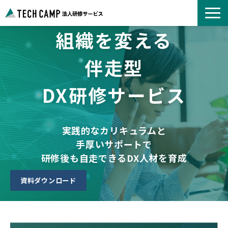
組織を変える
よくあるご質問
お知らせ
伴走型
事例紹介一覧
DX研修サービス
コース一覧
選ばれる理由
パートナー募集
実践的なカリキュラムと
手厚いサポートで
研修後も自走できるDX人材を育成
資料ダウンロード