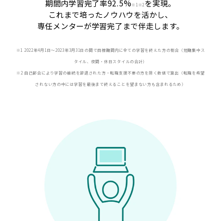
期間内学習完了率92.5%
を実現。
※
1※2
これまで培ったノウハウを活かし、
専任メンターが学習完了まで伴走します。
※1 2022年4月1日〜2023年3月31日の間で目標期間内に全ての学習を終えた方の割合（短期集中ス
タイル、夜間・休日スタイルの合計）
※2 自己都合により学習の継続を辞退された方・転職支援不要の方を除く数値で算出（転職を希望
されない方の中には学習を最後まで終えることを望まない方も含まれるため）