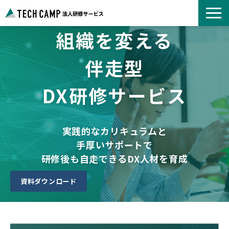
組織を変える
よくあるご質問
お知らせ
伴走型
事例紹介一覧
DX研修サービス
コース一覧
選ばれる理由
パートナー募集
実践的なカリキュラムと
手厚いサポートで
研修後も自走できるDX人材を育成
資料ダウンロード