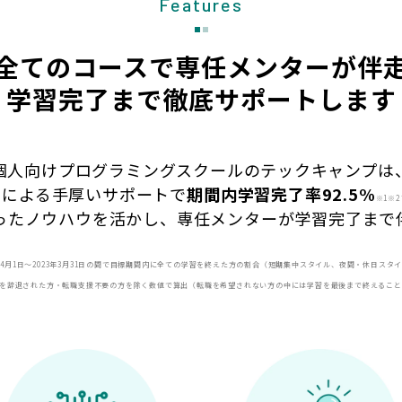
Features
全てのコースで専任メンターが伴
学習完了まで徹底サポートします
個人向けプログラミングスクールのテックキャンプは
フによる手厚いサポートで
期間内
学習完了率92.5%
※1※2
ったノウハウを活かし、専任メンターが学習完了まで
22年4月1日〜2023年3月31日の間で目標期間内に全ての学習を終えた方の割合（短期集中スタイル、夜間・休日スタ
続を辞退された方・転職支援不要の方を除く数値で算出（転職を希望されない方の中には学習を最後まで終えるこ