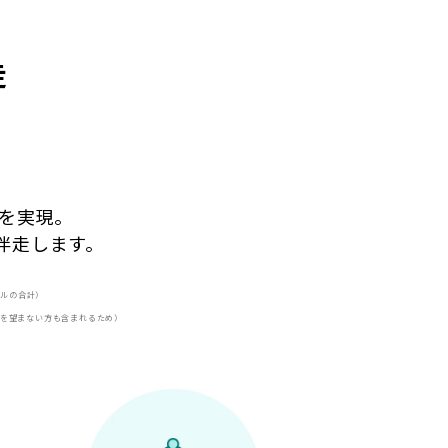
走
、
を実現。
伴走します。
イルの合計）
とを望まない方も含まれるため）