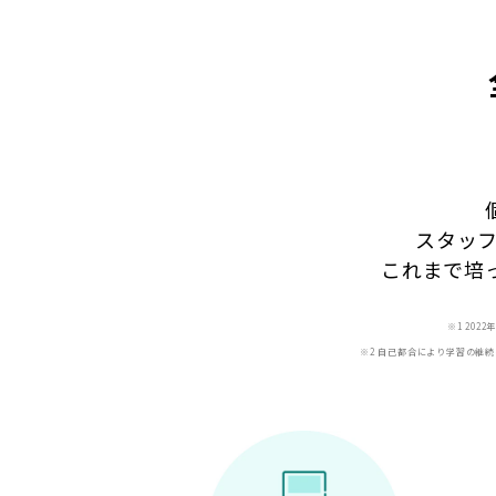
スタッ
これまで培
※1 20
※2 自己都合により学習の継