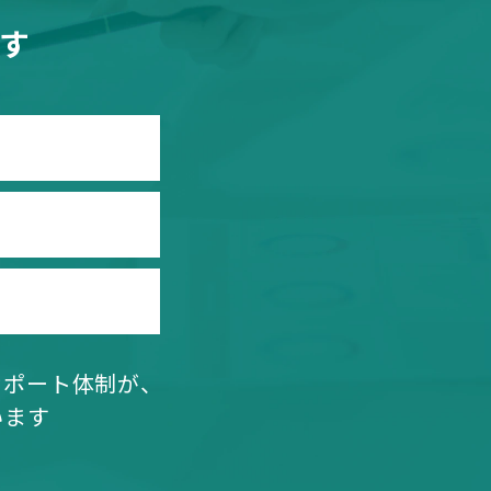
す
サポート体制が、
います