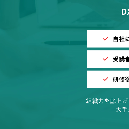
D
自社
受講
研修
組織力を底上げ
大手