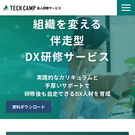
組織を変える
よくあるご質問
お知らせ
伴走型
事例紹介一覧
DX研修サービス
コース一覧
選ばれる理由
パートナー募集
実践的なカリキュラムと
手厚いサポートで
研修後も自走できるDX人材を育成
資料ダウンロード