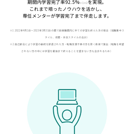
期間内学習完了率92.5%
を実現。
※
1※2
これまで培ったノウハウを活かし、
専任メンターが学習完了まで伴走します。
※1 2022年4月1日〜2023年3月31日の間で目標期間内に全ての学習を終えた方の割合（短期集中ス
タイル、夜間・休日スタイルの合計）
※2 自己都合により学習の継続を辞退された方・転職支援不要の方を除く数値で算出（転職を希望
されない方の中には学習を最後まで終えることを望まない方も含まれるため）