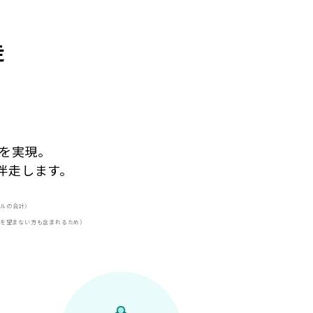
走
、
を実現。
伴走します。
イルの合計）
とを望まない方も含まれるため）