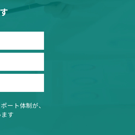
す
サポート体制が、
います