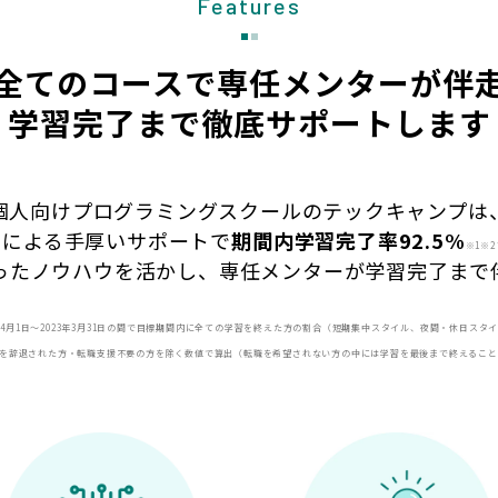
Features
全てのコースで専任メンターが伴
学習完了まで徹底サポートします
個人向けプログラミングスクールのテックキャンプは
フによる手厚いサポートで
期間内
学習完了率92.5%
※1※2
ったノウハウを活かし、専任メンターが学習完了まで
22年4月1日〜2023年3月31日の間で目標期間内に全ての学習を終えた方の割合（短期集中スタイル、夜間・休日スタ
続を辞退された方・転職支援不要の方を除く数値で算出（転職を希望されない方の中には学習を最後まで終えるこ