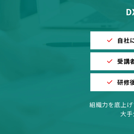
D
自社
受講
研修
組織力を底上げ
大手