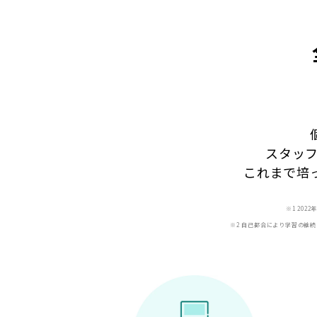
スタッ
これまで培
※1 20
※2 自己都合により学習の継