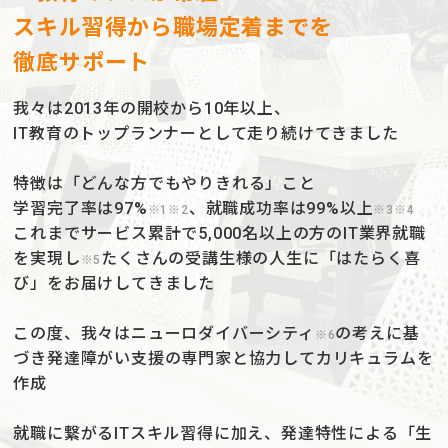
スキル習得から職場定着までを
徹底サポート
我々は2013年の開校から10年以上、
IT教育のトップランナーとして走り続けてきました
特徴は「どんな方でもやりきれる」こと
学習完了率は97%
、就職成功率は99%以上
※1※2
※3※4
これまでサービス累計で5,000名以上の方のIT業界就職
を実現し
たくさんの受講生様の人生に「はたらく喜
※5
び」をお届けしてきました
この度、我々はニューロダイバーシティ
の考えに基
※6
づき
発達障がい支援の専門家と協力してカリキュラムを
作成
就職に繋がるITスキル習得に加え、発達特性による「生