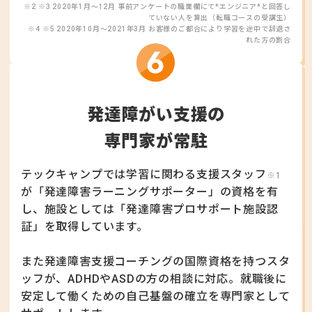
※2 ※3 2020年1月〜12月 事前アンケートの職業欄にて*エンジニア*と回答し
ていない人を算出（転職コースの受講生）
※4 ※5 2020年10月〜2021年3月 お客様のご都合により学習を途中で辞退さ
れた方の割合
発達障がい支援の
専門家が常駐
テックキャンプでは学習に関わる支援スタッフ
※1
が
「発達障害ラーニングサポーター」の資格を有
し、
施設としては「発達障害プロサポート施設認
証」を取得しています。
また発達障害支援コーチングの国際資格を持つスタ
ッフが、
ADHDやASDの方の相談に対応。
就職後に
安定して働くための自己基盤の確立を専門家として