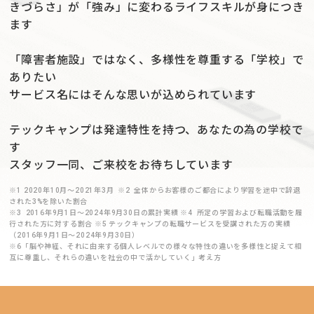
きづらさ」が「強み」に変わるライフスキルが身につき
ます
「障害者施設」ではなく、多様性を尊重する「学校」で
ありたい
サービス名にはそんな思いが込められています
テックキャンプは発達特性を持つ、あなたの為の学校で
す
スタッフ一同、ご来校をお待ちしています
※1 2020年10月〜2021年3月 ※2 全体からお客様のご都合により学習を途中で辞退
された3%を除いた割合
※3 2016年9月1日〜2024年9月30日の累計実績 ※4 所定の学習および転職活動を履
行された方に対する割合 ※5 テックキャンプの転職サービスを受講された方の実績
（2016年9月1日〜2024年9月30日）
※6「脳や神経、それに由来する個人レベルでの様々な特性の違いを多様性と捉えて相
互に尊重し、それらの違いを社会の中で活かしていく」考え方