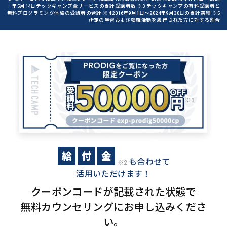
年5月14日テックキャンプ全サービスの累計受講者数 ※3 テックキャンプの有料受講者と
無料プログラミング体験の受講者の合計 ※4 2016年9月1日〜2024年9月30日の累計実績 ※5
所定の学習および転職活動を履行された方に対する割合
給
付
金
も合わせて
※2
活用いただけます！
クーポンコードが記載された状態で
無料カウンセリングにお申し込みくださ
い。