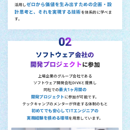
ゼロから価値を生み出すための企画・設
活用し
計思考と、それを実現する技術
を体系的に学べま
す。
02
ソフトウェア会社の
開発プロジェクト
に参加
上場企業のグループ会社である
ソフトウェア開発会社DIVXと提携し
最大1ヶ月間の
同社での
開発プロジェクト
に参加が可能です。
テックキャンプのメンターが伴走する体制のもと
初めてでも安心してITエンジニアの
実務経験を積める環境
を用意しています。