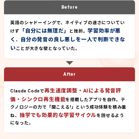
Before
英語のシャドーイングで、ネイティブの速さについてい
「自分には無理だ」
学習効率が悪
けず
と挫折。
く
自分の発音の良し悪しを一人で判断できな
、
い
ことが大きな壁となっていた。
After
再生速度調整・AIによる発音評
Claude Codeで
価・シンクロ再生機能
を搭載したアプリを自作。テ
クノロジーの力で「聞こえる!」という成功体験を積み重
独学でも効果的な学習サイクル
ね、
を回せるよう
になった。