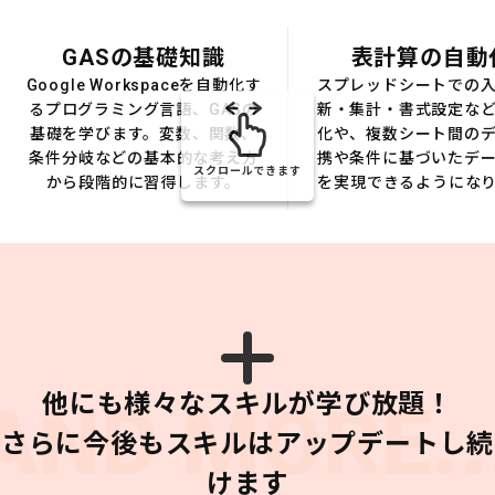
GASの基礎知識
表計算の自動
Google Workspaceを自動化す
スプレッドシートでの
るプログラミング言語、GASの
新・集計・書式設定な
基礎を学びます。変数、関数、
化や、複数シート間の
条件分岐などの基本的な考え方
携や条件に基づいたデ
スクロールできます
から段階的に習得します。
を実現できるようにな
他にも様々なスキルが学び放題！
AND MORE..
さらに今後もスキルはアップデートし続
けます