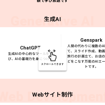
額で学び放題です
Generative AI
生成AI
Genspark
人間の代わりに複数のA
ChatGPT
て、スライド作成、動
生成AIの中心的なツールを学
旅行の計画立て、お店
び、AIの基礎力を身につける
どをこなす万能のAIエ
スクロールできます
トです。
Web Developmen
Webサイト制作