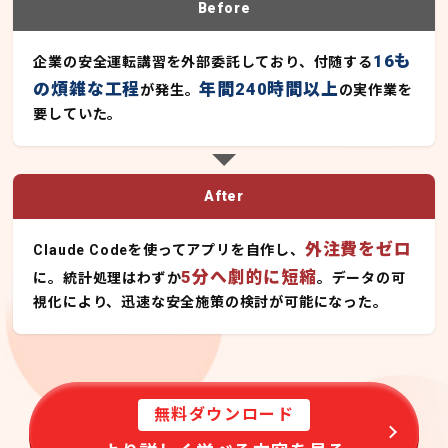
Before
16も
企業の安全運転講習を外部委託しており、付随する
の煩雑な工程
年間240時間以上
が発生。
の実作業を
要していた。
After
外注費をゼロ
Claude Codeを使ってアプリを自作し、
5分へ劇的に短縮
に。統計処理はわずか
。データの可
視化により、迅速な安全施策の検討が可能になった。
無料ダウンロード