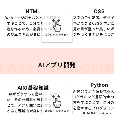
HTML
CSS
Webページの土台となるHTMLを
文字の色や配置、デザ
学ぶことで、自分でサイトの構
整ができるCSSを学ぶ
造を作るために必要なWeb制作
見た目が整った美しいW
の基本スキルが身につきます。
ジをつくる力が身につ
スクロールできます
I App Developme
AIアプリ開発
Python
AIの基礎知識
AI開発でよく使われる
AIがどうやって動いているの
ログラミング言語Pytho
か、その仕組みや種類を学ぶこ
方を学ぶことで、自分の
とで、アプリ開発に必要な土台
を動かせるプログラミ
となる理解力が身につきます。
スクロールできます
ルが身につきます