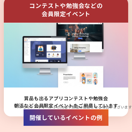
コンテストや勉強会などの
会員限定イベント
賞品も出るアプリコンテストや勉強会
朝活など会員限定イベントをご用意しています
※セミナーやイベントの内容や頻度は変更となる場合がございます
開催しているイベントの例