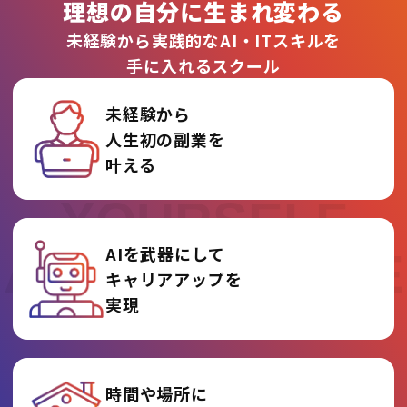
理想の自分に生まれ変わる
未経験から実践的なAI・ITスキルを
手に入れるスクール
未経験から
人生初の副業を
REINVENT
叶える
YOURSELF
AIを武器にして
AT AI COLLEGE
キャリアアップを
実現
時間や場所に