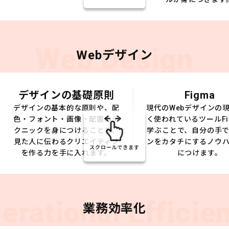
Web Design
Webデザイン
デザインの基礎原則
Figma
デザインの基本的な原則や、配
現代のWebデザインの
色・フォント・画像・配置のテ
く使われているツールFi
クニックを身につけることで、
学ぶことで、自分の手
見た人に伝わるクリエイティブ
ンをカタチにするノウ
スクロールできます
を作る力を手に入れます。
につけます。
erational Efficie
業務効率化