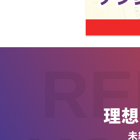
RE
理想
未