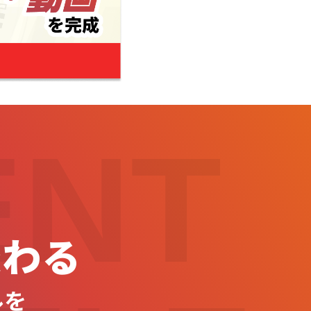
ENT
変わる
ルを