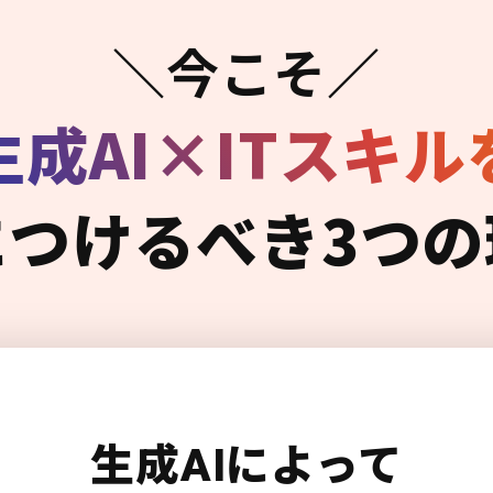
＼今こそ／
生成AI×ITスキル
につけるべき3つの
生成AIによって