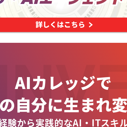
INV
AIカレッジで
の自分に生まれ
経験から実践的なAI・ITスキ