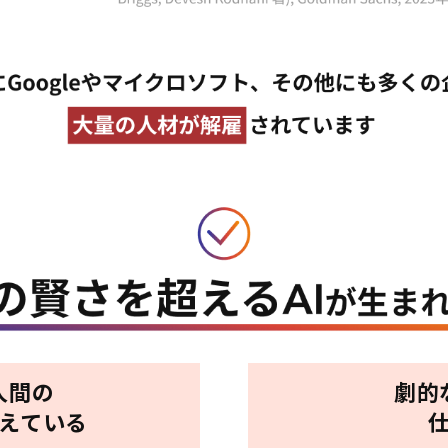
人間の
劇的
超えている