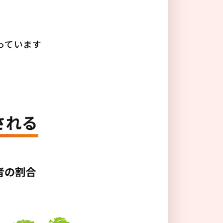
る
っています