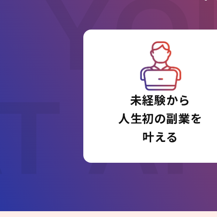
YO
T A
未経験から
人生初の副業を
叶える