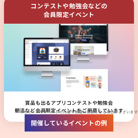
コンテストや勉強会などの
会員限定イベント
賞品も出るアプリコンテストや勉強会
朝活など会員限定イベントをご用意しています
※セミナーやイベントの内容や頻度は変更となる場合がございます
開催しているイベントの例