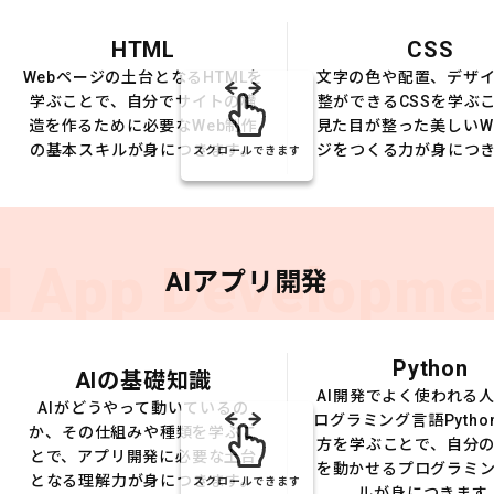
HTML
CSS
Webページの土台となるHTMLを
文字の色や配置、デザ
学ぶことで、自分でサイトの構
整ができるCSSを学ぶ
造を作るために必要なWeb制作
見た目が整った美しいW
の基本スキルが身につきます。
ジをつくる力が身につ
スクロールできます
I App Developme
AIアプリ開発
Python
AIの基礎知識
AI開発でよく使われる
AIがどうやって動いているの
ログラミング言語Pytho
か、その仕組みや種類を学ぶこ
方を学ぶことで、自分の
とで、アプリ開発に必要な土台
を動かせるプログラミ
となる理解力が身につきます。
スクロールできます
ルが身につきます