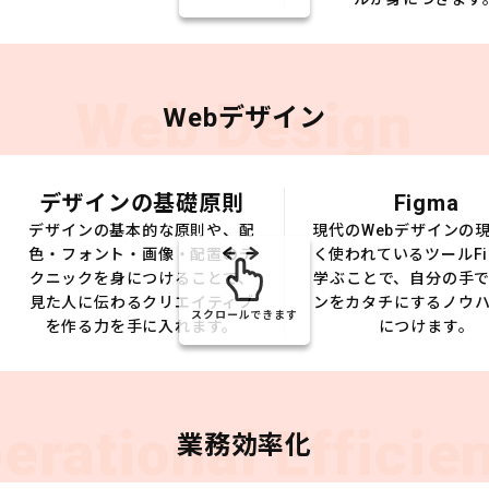
Web Design
Webデザイン
デザインの基礎原則
Figma
デザインの基本的な原則や、配
現代のWebデザインの
色・フォント・画像・配置のテ
く使われているツールFi
クニックを身につけることで、
学ぶことで、自分の手
見た人に伝わるクリエイティブ
ンをカタチにするノウ
スクロールできます
を作る力を手に入れます。
につけます。
erational Efficie
業務効率化