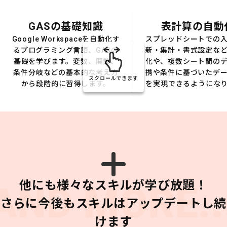
GASの基礎知識
表計算の自動
Google Workspaceを自動化す
スプレッドシートでの
るプログラミング言語、GASの
新・集計・書式設定な
基礎を学びます。変数、関数、
化や、複数シート間の
条件分岐などの基本的な考え方
携や条件に基づいたデ
スクロールできます
から段階的に習得します。
を実現できるようにな
他にも様々なスキルが学び放題！
AND MORE..
さらに今後もスキルはアップデートし続
けます