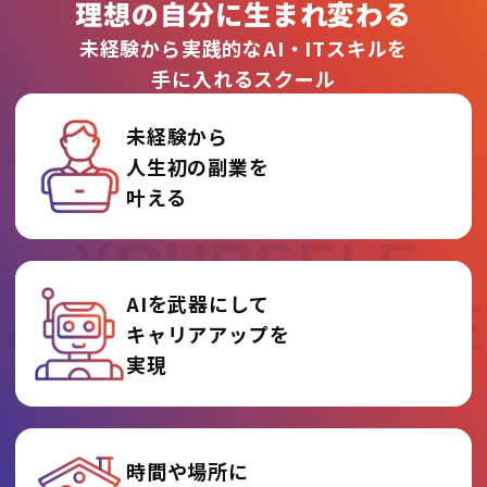
理想の自分に生まれ変わる
未経験から実践的なAI・ITスキルを
手に入れるスクール
未経験から
人生初の副業を
REINVENT
叶える
YOURSELF
AIを武器にして
AT AI COLLEGE
キャリアアップを
実現
時間や場所に