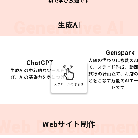
額で学び放題です
Generative AI
生成AI
Genspark
人間の代わりに複数のA
ChatGPT
て、スライド作成、動
生成AIの中心的なツールを学
旅行の計画立て、お店
び、AIの基礎力を身につける
どをこなす万能のAIエ
スクロールできます
トです。
Web Developmen
Webサイト制作