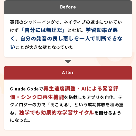
Before
英語のシャドーイングで、ネイティブの速さについてい
「自分には無理だ」
学習効率が悪
けず
と挫折。
く
自分の発音の良し悪しを一人で判断できな
、
い
ことが大きな壁となっていた。
After
再生速度調整・AIによる発音評
Claude Codeで
価・シンクロ再生機能
を搭載したアプリを自作。テ
クノロジーの力で「聞こえる!」という成功体験を積み重
独学でも効果的な学習サイクル
ね、
を回せるよう
になった。