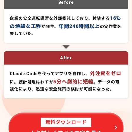
Before
16も
企業の安全運転講習を外部委託しており、付随する
の煩雑な工程
年間240時間以上
が発生。
の実作業を
要していた。
After
外注費をゼロ
Claude Codeを使ってアプリを自作し、
5分へ劇的に短縮
に。統計処理はわずか
。データの可
視化により、迅速な安全施策の検討が可能になった。
無料ダウンロード