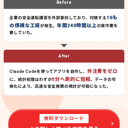
Before
16も
企業の安全運転講習を外部委託しており、付随する
の煩雑な工程
年間240時間以上
が発生。
の実作業を
要していた。
After
外注費をゼロ
Claude Codeを使ってアプリを自作し、
5分へ劇的に短縮
に。統計処理はわずか
。データの可
視化により、迅速な安全施策の検討が可能になった。
無料ダウンロード