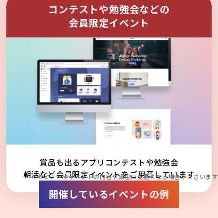
コンテストや勉強会などの
会員限定イベント
賞品も出るアプリコンテストや勉強会
朝活など会員限定イベントをご用意しています
※セミナーやイベントの内容や頻度は変更となる場合がございます
開催しているイベントの例