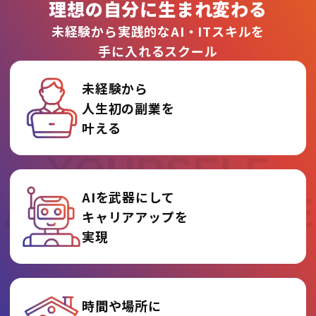
理想の自分に生まれ変わる
未経験から実践的なAI・ITスキルを
手に入れるスクール
未経験から
人生初の副業を
REINVENT
叶える
YOURSELF
AIを武器にして
AT AI COLLEGE
キャリアアップを
実現
時間や場所に