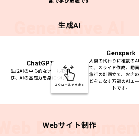
額で学び放題です
Generative AI
生成AI
Genspark
人間の代わりに複数のA
ChatGPT
て、スライド作成、動
生成AIの中心的なツールを学
旅行の計画立て、お店
び、AIの基礎力を身につける
どをこなす万能のAIエ
スクロールできます
トです。
Web Developmen
Webサイト制作