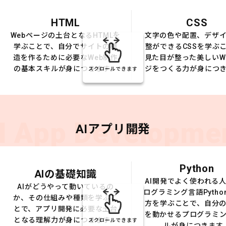
HTML
CSS
Webページの土台となるHTMLを
文字の色や配置、デザ
学ぶことで、自分でサイトの構
整ができるCSSを学ぶ
造を作るために必要なWeb制作
見た目が整った美しいW
の基本スキルが身につきます。
ジをつくる力が身につ
スクロールできます
I App Developme
AIアプリ開発
Python
AIの基礎知識
AI開発でよく使われる
AIがどうやって動いているの
ログラミング言語Pytho
か、その仕組みや種類を学ぶこ
方を学ぶことで、自分の
とで、アプリ開発に必要な土台
を動かせるプログラミ
となる理解力が身につきます。
スクロールできます
ルが身につきます