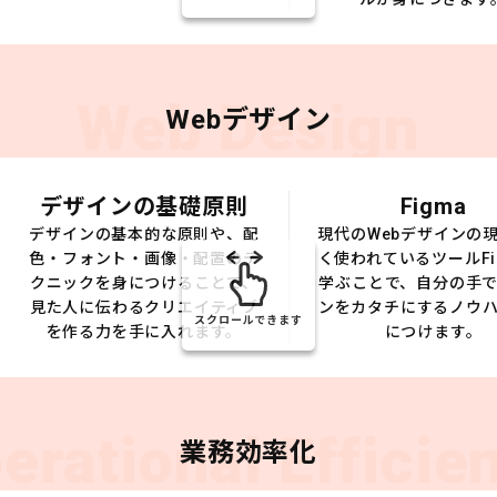
Web Design
Webデザイン
デザインの基礎原則
Figma
デザインの基本的な原則や、配
現代のWebデザインの
色・フォント・画像・配置のテ
く使われているツールFi
クニックを身につけることで、
学ぶことで、自分の手
見た人に伝わるクリエイティブ
ンをカタチにするノウ
スクロールできます
を作る力を手に入れます。
につけます。
erational Efficie
業務効率化