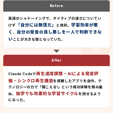
Before
英語のシャドーイングで、ネイティブの速さについてい
「自分には無理だ」
学習効率が悪
けず
と挫折。
く
自分の発音の良し悪しを一人で判断できな
、
い
ことが大きな壁となっていた。
After
再生速度調整・AIによる発音評
Claude Codeで
価・シンクロ再生機能
を搭載したアプリを自作。テ
クノロジーの力で「聞こえる!」という成功体験を積み重
独学でも効果的な学習サイクル
ね、
を回せるよう
になった。