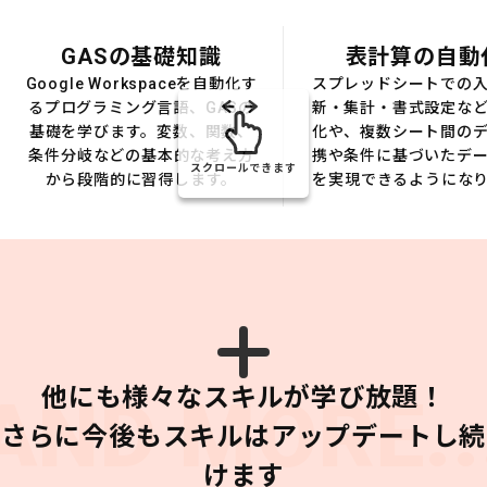
GASの基礎知識
表計算の自動
Google Workspaceを自動化す
スプレッドシートでの
るプログラミング言語、GASの
新・集計・書式設定な
基礎を学びます。変数、関数、
化や、複数シート間の
条件分岐などの基本的な考え方
携や条件に基づいたデ
スクロールできます
から段階的に習得します。
を実現できるようにな
他にも様々なスキルが学び放題！
AND MORE..
さらに今後もスキルはアップデートし続
けます