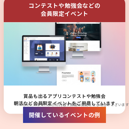
コンテストや勉強会などの
会員限定イベント
賞品も出るアプリコンテストや勉強会
朝活など会員限定イベントをご用意しています
※セミナーやイベントの内容や頻度は変更となる場合がございます
開催しているイベントの例