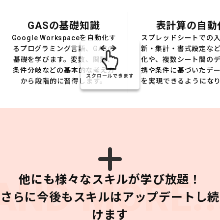
GASの基礎知識
表計算の自動
Google Workspaceを自動化す
スプレッドシートでの
るプログラミング言語、GASの
新・集計・書式設定な
基礎を学びます。変数、関数、
化や、複数シート間の
条件分岐などの基本的な考え方
携や条件に基づいたデ
スクロールできます
から段階的に習得します。
を実現できるようにな
他にも様々なスキルが学び放題！
AND MORE..
さらに今後もスキルはアップデートし続
けます