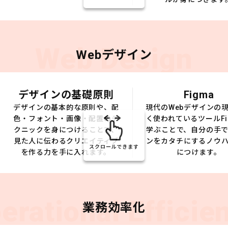
Web Design
Webデザイン
デザインの基礎原則
Figma
デザインの基本的な原則や、配
現代のWebデザインの
色・フォント・画像・配置のテ
く使われているツールFi
クニックを身につけることで、
学ぶことで、自分の手
見た人に伝わるクリエイティブ
ンをカタチにするノウ
スクロールできます
を作る力を手に入れます。
につけます。
erational Efficie
業務効率化