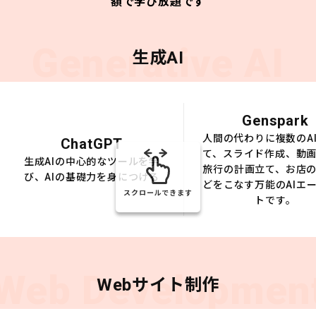
額で学び放題です
Generative AI
生成AI
Genspark
人間の代わりに複数のA
ChatGPT
て、スライド作成、動
生成AIの中心的なツールを学
旅行の計画立て、お店
び、AIの基礎力を身につける
どをこなす万能のAIエ
スクロールできます
トです。
Web Developmen
Webサイト制作