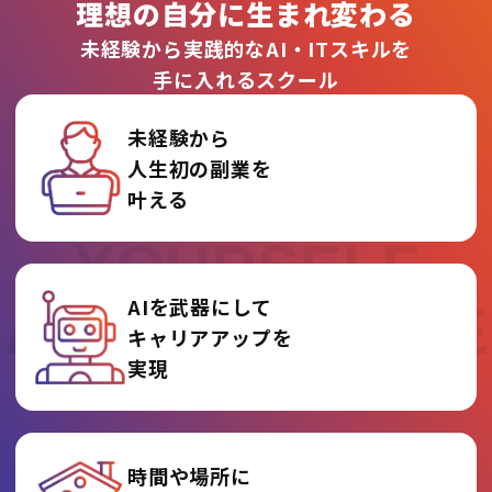
理想の自分に生まれ変わる
未経験から実践的なAI・ITスキルを
手に入れるスクール
未経験から
人生初の副業を
REINVENT
叶える
YOURSELF
AIを武器にして
AT AI COLLEGE
キャリアアップを
実現
時間や場所に