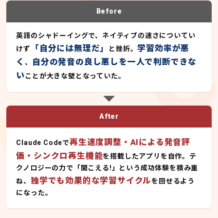
Before
英語のシャドーイングで、ネイティブの速さについてい
「自分には無理だ」
学習効率が悪
けず
と挫折。
く
自分の発音の良し悪しを一人で判断できな
、
い
ことが大きな壁となっていた。
After
再生速度調整・AIによる発音評
Claude Codeで
価・シンクロ再生機能
を搭載したアプリを自作。テ
クノロジーの力で「聞こえる!」という成功体験を積み重
独学でも効果的な学習サイクル
ね、
を回せるよう
になった。