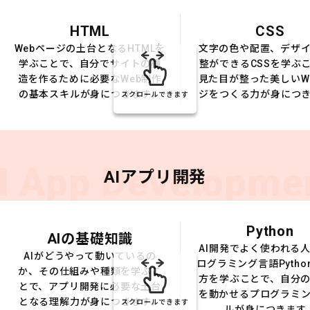
HTML
CSS
Webページの土台となるHTMLを
文字の色や配置、デザ
学ぶことで、自分でサイトの構
整ができるCSSを学ぶ
造を作るために必要なWeb制作
見た目が整った美しいW
の基本スキルが身につきます。
ジをつくる力が身につ
スクロールできます
I App Developme
AIアプリ開発
Python
AIの基礎知識
AI開発でよく使われる
AIがどうやって動いているの
ログラミング言語Pytho
か、その仕組みや種類を学ぶこ
方を学ぶことで、自分の
とで、アプリ開発に必要な土台
を動かせるプログラミ
となる理解力が身につきます。
スクロールできます
ルが身につきます