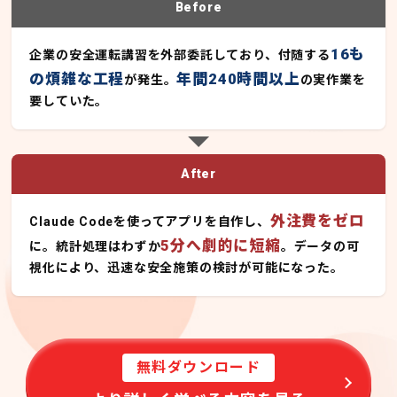
Before
16も
企業の安全運転講習を外部委託しており、付随する
の煩雑な工程
年間240時間以上
が発生。
の実作業を
要していた。
After
外注費をゼロ
Claude Codeを使ってアプリを自作し、
5分へ劇的に短縮
に。統計処理はわずか
。データの可
視化により、迅速な安全施策の検討が可能になった。
無料ダウンロード