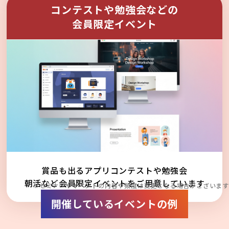
コンテストや勉強会などの
会員限定イベント
賞品も出るアプリコンテストや勉強会
朝活など会員限定イベントをご用意しています
※セミナーやイベントの内容や頻度は変更となる場合がございます
開催しているイベントの例