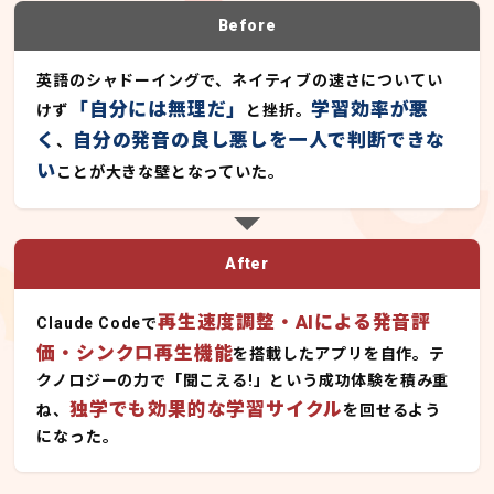
Before
英語のシャドーイングで、ネイティブの速さについてい
「自分には無理だ」
学習効率が悪
けず
と挫折。
く
自分の発音の良し悪しを一人で判断できな
、
い
ことが大きな壁となっていた。
After
再生速度調整・AIによる発音評
Claude Codeで
価・シンクロ再生機能
を搭載したアプリを自作。テ
クノロジーの力で「聞こえる!」という成功体験を積み重
独学でも効果的な学習サイクル
ね、
を回せるよう
になった。