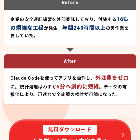
Before
16も
企業の安全運転講習を外部委託しており、付随する
の煩雑な工程
年間240時間以上
が発生。
の実作業を
要していた。
After
外注費をゼロ
Claude Codeを使ってアプリを自作し、
5分へ劇的に短縮
に。統計処理はわずか
。データの可
視化により、迅速な安全施策の検討が可能になった。
無料ダウンロード