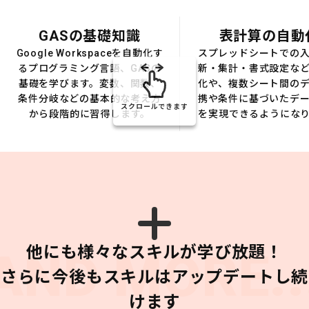
GASの基礎知識
表計算の自動
Google Workspaceを自動化す
スプレッドシートでの
るプログラミング言語、GASの
新・集計・書式設定な
基礎を学びます。変数、関数、
化や、複数シート間の
条件分岐などの基本的な考え方
携や条件に基づいたデ
スクロールできます
から段階的に習得します。
を実現できるようにな
他にも様々なスキルが学び放題！
AND MORE..
さらに今後もスキルはアップデートし続
けます