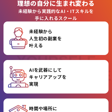
理想の自分に生まれ変わる
未経験から実践的なAI・ITスキルを
手に入れるスクール
未経験から
人生初の副業を
REINVENT
叶える
YOURSELF
AIを武器にして
AT AI COLLEGE
キャリアアップを
実現
時間や場所に