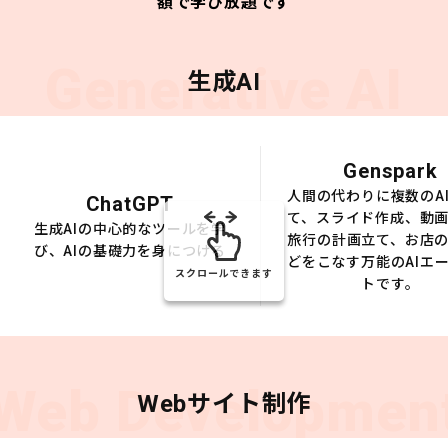
額で学び放題です
Generative AI
生成AI
Genspark
人間の代わりに複数のA
ChatGPT
て、スライド作成、動
生成AIの中心的なツールを学
旅行の計画立て、お店
び、AIの基礎力を身につける
どをこなす万能のAIエ
スクロールできます
トです。
Web Developmen
Webサイト制作