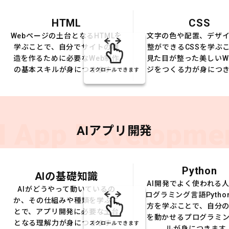
HTML
CSS
Webページの土台となるHTMLを
文字の色や配置、デザ
学ぶことで、自分でサイトの構
整ができるCSSを学ぶ
造を作るために必要なWeb制作
見た目が整った美しいW
の基本スキルが身につきます。
ジをつくる力が身につ
スクロールできます
I App Developme
AIアプリ開発
Python
AIの基礎知識
AI開発でよく使われる
AIがどうやって動いているの
ログラミング言語Pytho
か、その仕組みや種類を学ぶこ
方を学ぶことで、自分の
とで、アプリ開発に必要な土台
を動かせるプログラミ
となる理解力が身につきます。
スクロールできます
ルが身につきます