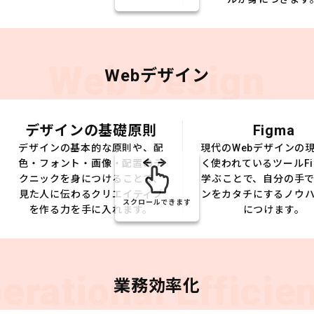
Web Design
Webデザイン
デザインの基礎原則
Figma
デザインの基本的な原則や、配
現代のWebデザインの
色・フォント・画像・配置のテ
く使われているツールFi
クニックを身につけることで、
学ぶことで、自分の手
見た人に伝わるクリエイティブ
ンをカタチにするノウ
スクロールできます
を作る力を手に入れます。
につけます。
erational Efficie
業務効率化