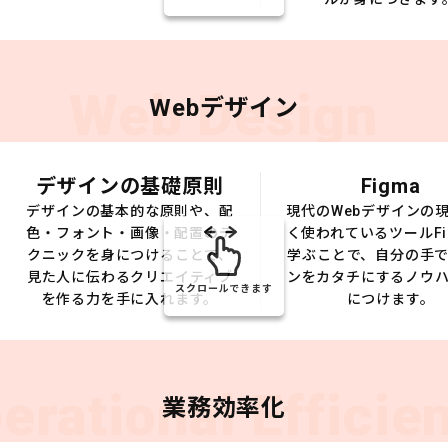
Web Design
Webデザイン
デザインの基礎原則
Figma
デザインの基本的な原則や、配
現代のWebデザインの
色・フォント・画像・配置のテ
く使われているツールFi
クニックを身につけることで、
学ぶことで、自分の手
見た人に伝わるクリエイティブ
ンをカタチにするノウ
スクロールできます
を作る力を手に入れます。
につけます。
erational Efficie
業務効率化