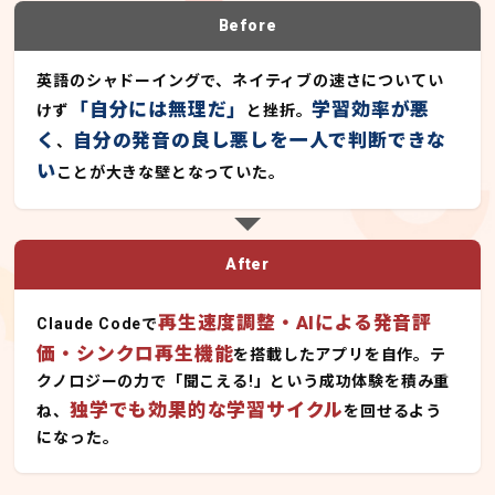
Before
英語のシャドーイングで、ネイティブの速さについてい
「自分には無理だ」
学習効率が悪
けず
と挫折。
く
自分の発音の良し悪しを一人で判断できな
、
い
ことが大きな壁となっていた。
After
再生速度調整・AIによる発音評
Claude Codeで
価・シンクロ再生機能
を搭載したアプリを自作。テ
クノロジーの力で「聞こえる!」という成功体験を積み重
独学でも効果的な学習サイクル
ね、
を回せるよう
になった。