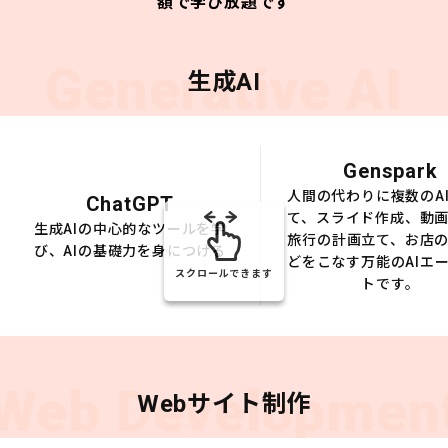
額で学び放題です
Generative AI
生成AI
Genspark
人間の代わりに複数のA
ChatGPT
て、スライド作成、動
生成AIの中心的なツールを学
旅行の計画立て、お店
び、AIの基礎力を身につける
どをこなす万能のAIエ
スクロールできます
トです。
Web Developmen
Webサイト制作