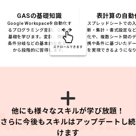
GASの基礎知識
表計算の自動
Google Workspaceを自動化す
スプレッドシートでの
るプログラミング言語、GASの
新・集計・書式設定な
基礎を学びます。変数、関数、
化や、複数シート間の
条件分岐などの基本的な考え方
携や条件に基づいたデ
スクロールできます
から段階的に習得します。
を実現できるようにな
他にも様々なスキルが学び放題！
AND MORE..
さらに今後もスキルはアップデートし続
けます