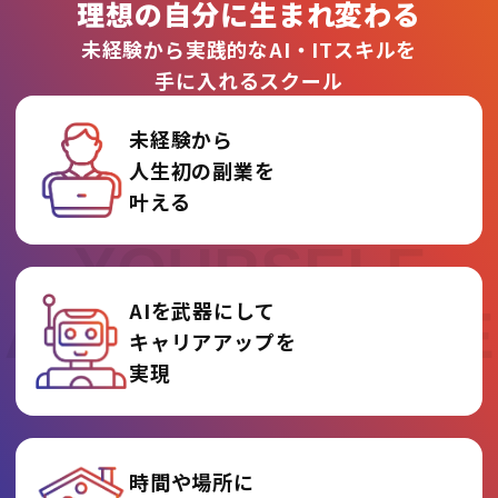
理想の自分に生まれ変わる
未経験から実践的なAI・ITスキルを
手に入れるスクール
未経験から
人生初の副業を
REINVENT
叶える
YOURSELF
AIを武器にして
AT AI COLLEGE
キャリアアップを
実現
時間や場所に