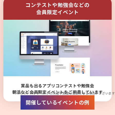
コンテストや勉強会などの
会員限定イベント
賞品も出るアプリコンテストや勉強会
朝活など会員限定イベントをご用意しています
※セミナーやイベントの内容や頻度は変更となる場合がございます
開催しているイベントの例