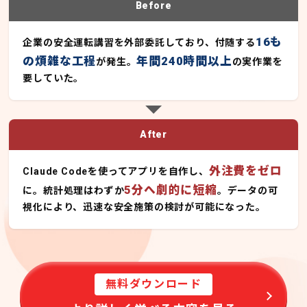
Before
16も
企業の安全運転講習を外部委託しており、付随する
の煩雑な工程
年間240時間以上
が発生。
の実作業を
要していた。
After
外注費をゼロ
Claude Codeを使ってアプリを自作し、
5分へ劇的に短縮
に。統計処理はわずか
。データの可
視化により、迅速な安全施策の検討が可能になった。
無料ダウンロード