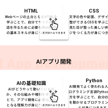
HTML
CSS
Webページの土台となるHTMLを
文字の色や配置、デザ
学ぶことで、自分でサイトの構
整ができるCSSを学ぶ
造を作るために必要なWeb制作
見た目が整った美しいW
の基本スキルが身につきます。
ジをつくる力が身につ
スクロールできます
I App Developme
AIアプリ開発
Python
AIの基礎知識
AI開発でよく使われる
AIがどうやって動いているの
ログラミング言語Pytho
か、その仕組みや種類を学ぶこ
方を学ぶことで、自分の
とで、アプリ開発に必要な土台
を動かせるプログラミ
となる理解力が身につきます。
スクロールできます
ルが身につきます