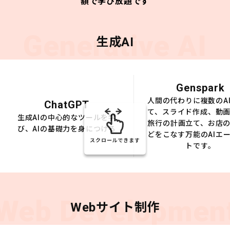
額で学び放題です
Generative AI
生成AI
Genspark
人間の代わりに複数のA
ChatGPT
て、スライド作成、動
生成AIの中心的なツールを学
旅行の計画立て、お店
び、AIの基礎力を身につける
どをこなす万能のAIエ
スクロールできます
トです。
Web Developmen
Webサイト制作