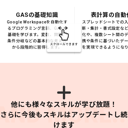
GASの基礎知識
表計算の自動
Google Workspaceを自動化す
スプレッドシートでの
るプログラミング言語、GASの
新・集計・書式設定な
基礎を学びます。変数、関数、
化や、複数シート間の
条件分岐などの基本的な考え方
携や条件に基づいたデ
スクロールできます
から段階的に習得します。
を実現できるようにな
他にも様々なスキルが学び放題！
AND MORE..
さらに今後もスキルはアップデートし続
けます