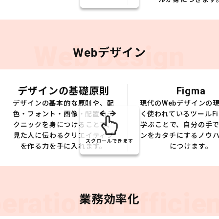
Web Design
Webデザイン
デザインの基礎原則
Figma
デザインの基本的な原則や、配
現代のWebデザインの
色・フォント・画像・配置のテ
く使われているツールFi
クニックを身につけることで、
学ぶことで、自分の手
見た人に伝わるクリエイティブ
ンをカタチにするノウ
スクロールできます
を作る力を手に入れます。
につけます。
erational Efficie
業務効率化