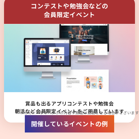
コンテストや勉強会などの
会員限定イベント
賞品も出るアプリコンテストや勉強会
朝活など会員限定イベントをご用意しています
※セミナーやイベントの内容や頻度は変更となる場合がございます
開催しているイベントの例