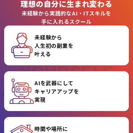
理想の自分に生まれ変わる
未経験から実践的なAI・ITスキルを
手に入れるスクール
未経験から
人生初の副業を
REINVENT
叶える
YOURSELF
AIを武器にして
AT AI COLLEGE
キャリアアップを
実現
時間や場所に