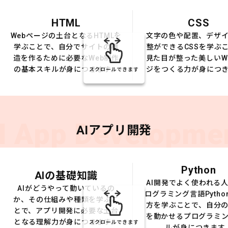
HTML
CSS
Webページの土台となるHTMLを
文字の色や配置、デザ
学ぶことで、自分でサイトの構
整ができるCSSを学ぶ
造を作るために必要なWeb制作
見た目が整った美しいW
の基本スキルが身につきます。
ジをつくる力が身につ
スクロールできます
I App Developme
AIアプリ開発
Python
AIの基礎知識
AI開発でよく使われる
AIがどうやって動いているの
ログラミング言語Pytho
か、その仕組みや種類を学ぶこ
方を学ぶことで、自分の
とで、アプリ開発に必要な土台
を動かせるプログラミ
となる理解力が身につきます。
スクロールできます
ルが身につきます