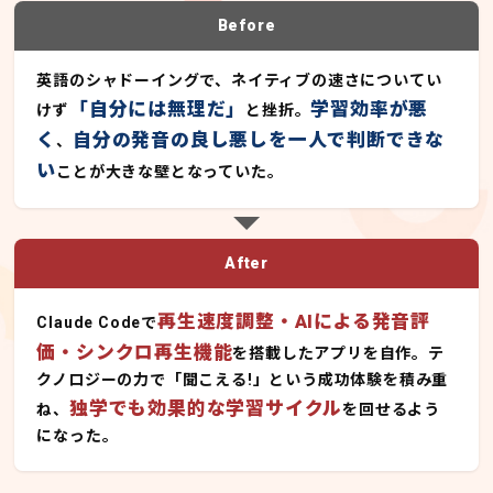
Before
英語のシャドーイングで、ネイティブの速さについてい
「自分には無理だ」
学習効率が悪
けず
と挫折。
く
自分の発音の良し悪しを一人で判断できな
、
い
ことが大きな壁となっていた。
After
再生速度調整・AIによる発音評
Claude Codeで
価・シンクロ再生機能
を搭載したアプリを自作。テ
クノロジーの力で「聞こえる!」という成功体験を積み重
独学でも効果的な学習サイクル
ね、
を回せるよう
になった。