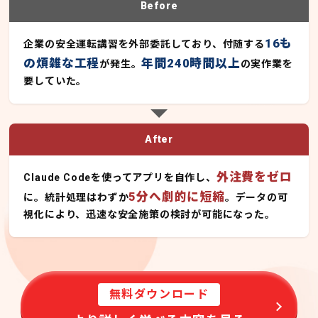
Before
16も
企業の安全運転講習を外部委託しており、付随する
の煩雑な工程
年間240時間以上
が発生。
の実作業を
要していた。
After
外注費をゼロ
Claude Codeを使ってアプリを自作し、
5分へ劇的に短縮
に。統計処理はわずか
。データの可
視化により、迅速な安全施策の検討が可能になった。
無料ダウンロード