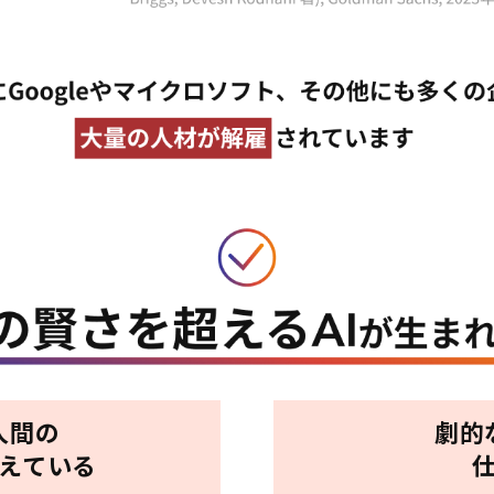
人間の
劇的
超えている