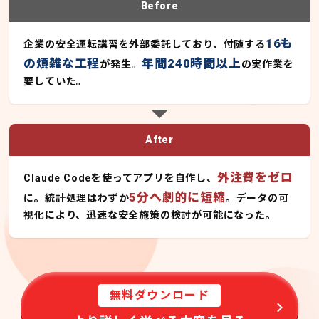
Before
16も
企業の安全運転講習を外部委託しており、付随する
の煩雑な工程
年間240時間以上
が発生。
の実作業を
要していた。
After
外注費をゼロ
Claude Codeを使ってアプリを自作し、
5分へ劇的に短縮
に。統計処理はわずか
。データの可
視化により、迅速な安全施策の検討が可能になった。
無料ダウンロード