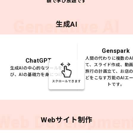
額で学び放題です
Generative AI
生成AI
Genspark
人間の代わりに複数のA
ChatGPT
て、スライド作成、動
生成AIの中心的なツールを学
旅行の計画立て、お店
び、AIの基礎力を身につける
どをこなす万能のAIエ
スクロールできます
トです。
Web Developmen
Webサイト制作