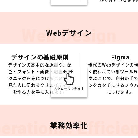
Web Design
Webデザイン
デザインの基礎原則
Figma
デザインの基本的な原則や、配
現代のWebデザインの
色・フォント・画像・配置のテ
く使われているツールFi
クニックを身につけることで、
学ぶことで、自分の手
見た人に伝わるクリエイティブ
ンをカタチにするノウ
スクロールできます
を作る力を手に入れます。
につけます。
erational Efficie
業務効率化