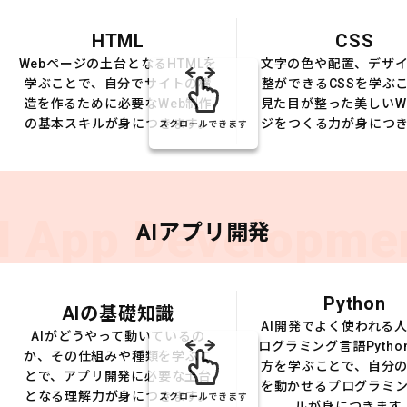
HTML
CSS
Webページの土台となるHTMLを
文字の色や配置、デザ
学ぶことで、自分でサイトの構
整ができるCSSを学ぶ
造を作るために必要なWeb制作
見た目が整った美しいW
の基本スキルが身につきます。
ジをつくる力が身につ
スクロールできます
I App Developme
AIアプリ開発
Python
AIの基礎知識
AI開発でよく使われる
AIがどうやって動いているの
ログラミング言語Pytho
か、その仕組みや種類を学ぶこ
方を学ぶことで、自分の
とで、アプリ開発に必要な土台
を動かせるプログラミ
となる理解力が身につきます。
スクロールできます
ルが身につきます