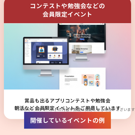
コンテストや勉強会などの
会員限定イベント
賞品も出るアプリコンテストや勉強会
朝活など会員限定イベントをご用意しています
※セミナーやイベントの内容や頻度は変更となる場合がございます
開催しているイベントの例