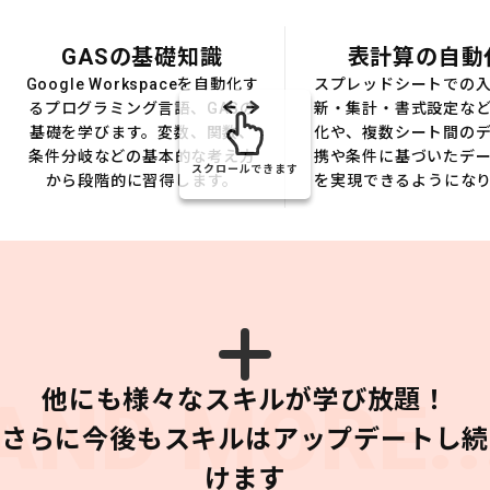
GASの基礎知識
表計算の自動
Google Workspaceを自動化す
スプレッドシートでの
るプログラミング言語、GASの
新・集計・書式設定な
基礎を学びます。変数、関数、
化や、複数シート間の
条件分岐などの基本的な考え方
携や条件に基づいたデ
スクロールできます
から段階的に習得します。
を実現できるようにな
他にも様々なスキルが学び放題！
AND MORE..
さらに今後もスキルはアップデートし続
けます