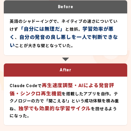
Before
英語のシャドーイングで、ネイティブの速さについてい
「自分には無理だ」
学習効率が悪
けず
と挫折。
く
自分の発音の良し悪しを一人で判断できな
、
い
ことが大きな壁となっていた。
After
再生速度調整・AIによる発音評
Claude Codeで
価・シンクロ再生機能
を搭載したアプリを自作。テ
クノロジーの力で「聞こえる!」という成功体験を積み重
独学でも効果的な学習サイクル
ね、
を回せるよう
になった。