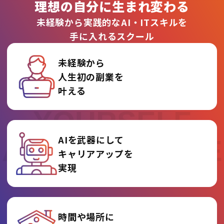
理想の自分に生まれ変わる
未経験から実践的なAI・ITスキルを
手に入れるスクール
未経験から
人生初の副業を
REINVENT
叶える
YOURSELF
AIを武器にして
AT AI COLLEGE
キャリアアップを
実現
時間や場所に