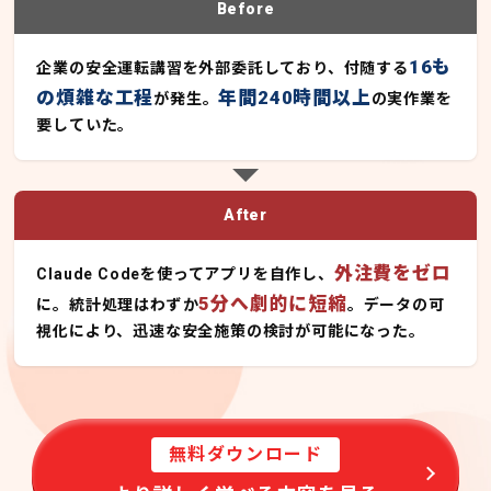
Before
16も
企業の安全運転講習を外部委託しており、付随する
の煩雑な工程
年間240時間以上
が発生。
の実作業を
要していた。
After
外注費をゼロ
Claude Codeを使ってアプリを自作し、
5分へ劇的に短縮
に。統計処理はわずか
。データの可
視化により、迅速な安全施策の検討が可能になった。
無料ダウンロード