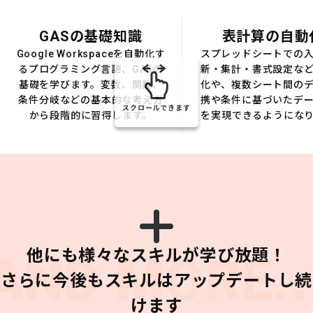
GASの基礎知識
表計算の自動
Google Workspaceを自動化す
スプレッドシートでの
るプログラミング言語、GASの
新・集計・書式設定な
基礎を学びます。変数、関数、
化や、複数シート間の
条件分岐などの基本的な考え方
携や条件に基づいたデ
スクロールできます
から段階的に習得します。
を実現できるようにな
他にも様々なスキルが学び放題！
AND MORE..
さらに今後もスキルはアップデートし続
けます