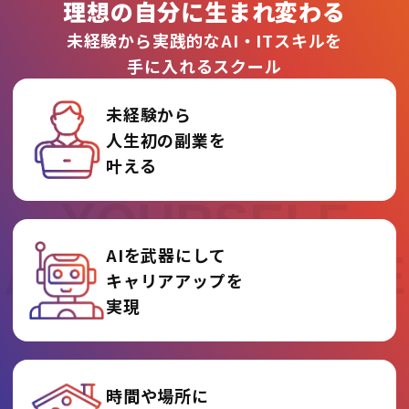
理想の自分に生まれ変わる
未経験から実践的なAI・ITスキルを
手に入れるスクール
未経験から
人生初の副業を
REINVENT
叶える
YOURSELF
AIを武器にして
AT AI COLLEGE
キャリアアップを
実現
時間や場所に