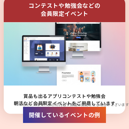
コンテストや勉強会などの
会員限定イベント
賞品も出るアプリコンテストや勉強会
朝活など会員限定イベントをご用意しています
※セミナーやイベントの内容や頻度は変更となる場合がございます
開催しているイベントの例