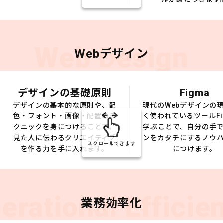
Web Design
Webデザイン
デザインの基礎原則
Figma
デザインの基本的な原則や、配
現代のWebデザインの
色・フォント・画像・配置のテ
く使われているツールFi
クニックを身につけることで、
学ぶことで、自分の手
見た人に伝わるクリエイティブ
ンをカタチにするノウ
スクロールできます
を作る力を手に入れます。
につけます。
erational Efficie
業務効率化