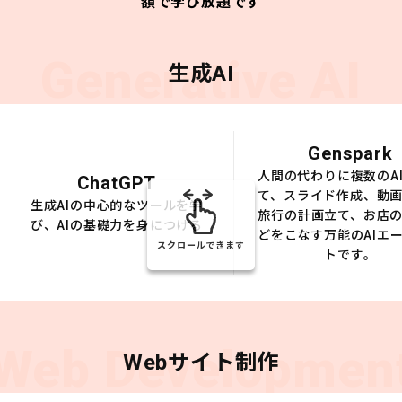
額で学び放題です
Generative AI
生成AI
Genspark
人間の代わりに複数のA
ChatGPT
て、スライド作成、動
生成AIの中心的なツールを学
旅行の計画立て、お店
び、AIの基礎力を身につける
どをこなす万能のAIエ
スクロールできます
トです。
Web Developmen
Webサイト制作