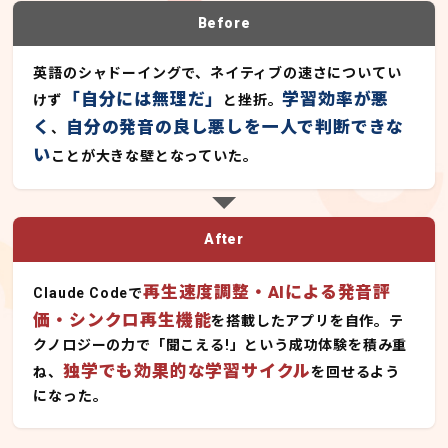
Before
英語のシャドーイングで、ネイティブの速さについてい
「自分には無理だ」
学習効率が悪
けず
と挫折。
く
自分の発音の良し悪しを一人で判断できな
、
い
ことが大きな壁となっていた。
After
再生速度調整・AIによる発音評
Claude Codeで
価・シンクロ再生機能
を搭載したアプリを自作。テ
クノロジーの力で「聞こえる!」という成功体験を積み重
独学でも効果的な学習サイクル
ね、
を回せるよう
になった。