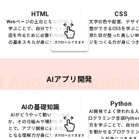
HTML
CSS
Webページの土台となるHTMLを
文字の色や配置、デザ
学ぶことで、自分でサイトの構
整ができるCSSを学ぶ
造を作るために必要なWeb制作
見た目が整った美しいW
の基本スキルが身につきます。
ジをつくる力が身につ
スクロールできます
I App Developme
AIアプリ開発
Python
AIの基礎知識
AI開発でよく使われる
AIがどうやって動いているの
ログラミング言語Pytho
か、その仕組みや種類を学ぶこ
方を学ぶことで、自分の
とで、アプリ開発に必要な土台
を動かせるプログラミ
となる理解力が身につきます。
スクロールできます
ルが身につきます