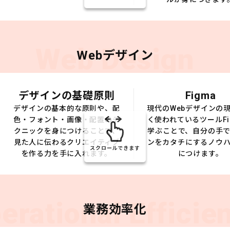
Web Design
Webデザイン
デザインの基礎原則
Figma
デザインの基本的な原則や、配
現代のWebデザインの
色・フォント・画像・配置のテ
く使われているツールFi
クニックを身につけることで、
学ぶことで、自分の手
見た人に伝わるクリエイティブ
ンをカタチにするノウ
スクロールできます
を作る力を手に入れます。
につけます。
erational Efficie
業務効率化