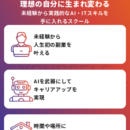
理想の自分に生まれ変わる
未経験から実践的なAI・ITスキルを
手に入れるスクール
未経験から
人生初の副業を
REINVENT
叶える
YOURSELF
AIを武器にして
AT AI COLLEGE
キャリアアップを
実現
時間や場所に