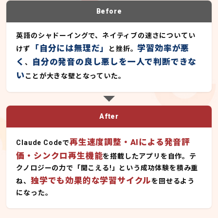
Before
英語のシャドーイングで、ネイティブの速さについてい
「自分には無理だ」
学習効率が悪
けず
と挫折。
く
自分の発音の良し悪しを一人で判断できな
、
い
ことが大きな壁となっていた。
After
再生速度調整・AIによる発音評
Claude Codeで
価・シンクロ再生機能
を搭載したアプリを自作。テ
クノロジーの力で「聞こえる!」という成功体験を積み重
独学でも効果的な学習サイクル
ね、
を回せるよう
になった。