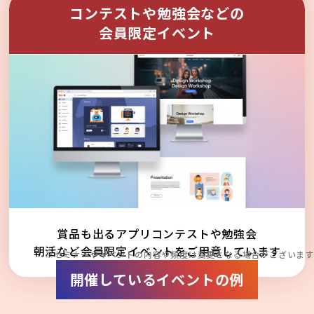
コンテストや勉強会などの
会員限定イベント
賞品も出るアプリコンテストや勉強会
朝活など会員限定イベントをご用意しています
※セミナーやイベントの内容や頻度は変更となる場合がございます
開催しているイベントの例