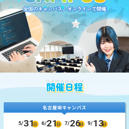
名古屋栄キャンパス
31
21
26
13
5/
6/
7/
9/
日
日
日
日