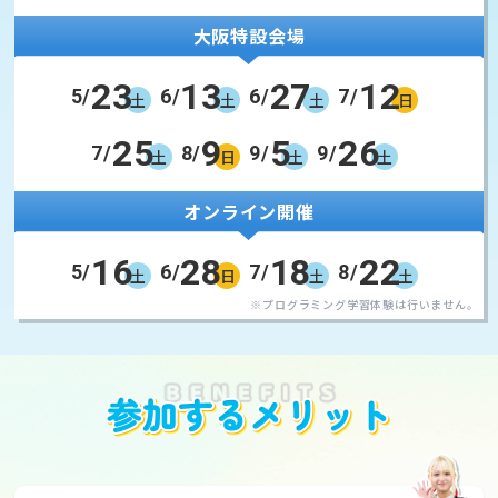
大阪特設会場
23
13
27
12
5/
6/
6/
7/
土
土
土
日
25
9
5
26
7/
8/
9/
9/
土
日
土
土
オンライン開催
16
28
18
22
5/
6/
7/
8/
土
日
土
土
※プログラミング学習体験は行いません。