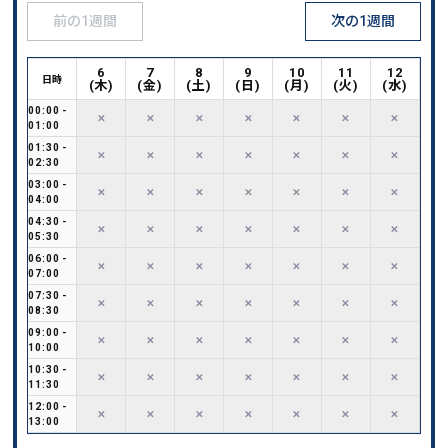
前の1週間
次の1週間
6
7
8
9
10
11
12
日時
(
木
)
(
金
)
(
土
)
(
日
)
(
月
)
(
火
)
(
水
)
00:00
-
✕
✕
✕
✕
✕
✕
✕
01:00
01:30
-
✕
✕
✕
✕
✕
✕
✕
02:30
03:00
-
✕
✕
✕
✕
✕
✕
✕
04:00
04:30
-
✕
✕
✕
✕
✕
✕
✕
05:30
06:00
-
✕
✕
✕
✕
✕
✕
✕
07:00
07:30
-
✕
✕
✕
✕
✕
✕
✕
08:30
09:00
-
✕
✕
✕
✕
✕
✕
✕
10:00
10:30
-
✕
✕
✕
✕
✕
✕
✕
11:30
12:00
-
✕
✕
✕
✕
✕
✕
✕
13:00