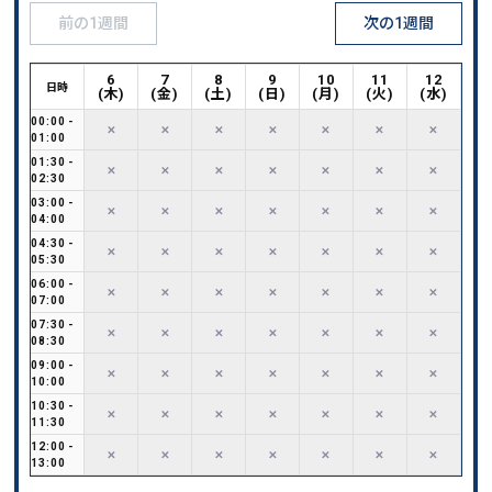
前の1週間
次の1週間
6
7
8
9
10
11
12
日時
(
木
)
(
金
)
(
土
)
(
日
)
(
月
)
(
火
)
(
水
)
00:00
-
✕
✕
✕
✕
✕
✕
✕
01:00
01:30
-
✕
✕
✕
✕
✕
✕
✕
02:30
03:00
-
✕
✕
✕
✕
✕
✕
✕
04:00
04:30
-
✕
✕
✕
✕
✕
✕
✕
05:30
06:00
-
✕
✕
✕
✕
✕
✕
✕
07:00
07:30
-
✕
✕
✕
✕
✕
✕
✕
08:30
09:00
-
✕
✕
✕
✕
✕
✕
✕
10:00
10:30
-
✕
✕
✕
✕
✕
✕
✕
11:30
12:00
-
✕
✕
✕
✕
✕
✕
✕
13:00