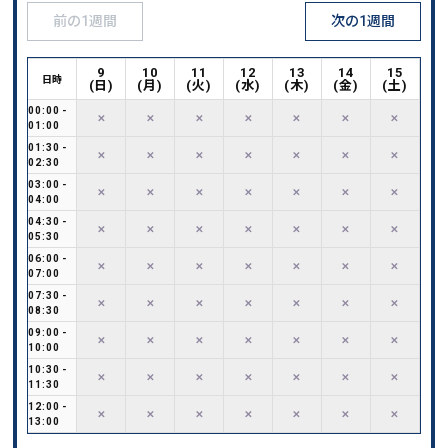
前の1週間
次の1週間
9
10
11
12
13
14
15
日時
(
日
)
(
月
)
(
火
)
(
水
)
(
木
)
(
金
)
(
土
)
00:00
-
✕
✕
✕
✕
✕
✕
✕
01:00
01:30
-
✕
✕
✕
✕
✕
✕
✕
02:30
03:00
-
✕
✕
✕
✕
✕
✕
✕
04:00
04:30
-
✕
✕
✕
✕
✕
✕
✕
05:30
06:00
-
✕
✕
✕
✕
✕
✕
✕
07:00
07:30
-
✕
✕
✕
✕
✕
✕
✕
08:30
09:00
-
✕
✕
✕
✕
✕
✕
✕
10:00
10:30
-
✕
✕
✕
✕
✕
✕
✕
11:30
12:00
-
✕
✕
✕
✕
✕
✕
✕
13:00