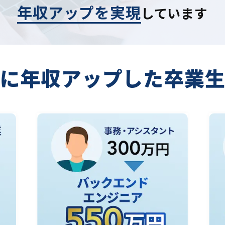
年収アップを実現
しています
に年収アップした
卒業