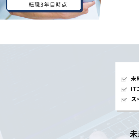
未
I
ス
未