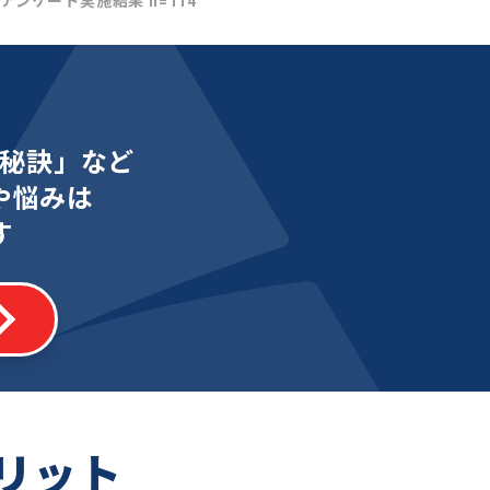
社アンケート実施結果 n=114
秘訣」など
や悩みは
す
リット