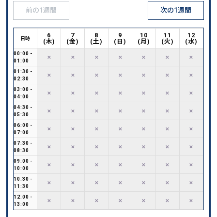
前の1週間
次の1週間
6
7
8
9
10
11
12
日時
(
木
)
(
金
)
(
土
)
(
日
)
(
月
)
(
火
)
(
水
)
00:00
-
✕
✕
✕
✕
✕
✕
✕
01:00
01:30
-
✕
✕
✕
✕
✕
✕
✕
02:30
03:00
-
✕
✕
✕
✕
✕
✕
✕
04:00
04:30
-
✕
✕
✕
✕
✕
✕
✕
05:30
06:00
-
✕
✕
✕
✕
✕
✕
✕
07:00
07:30
-
✕
✕
✕
✕
✕
✕
✕
08:30
09:00
-
✕
✕
✕
✕
✕
✕
✕
10:00
10:30
-
✕
✕
✕
✕
✕
✕
✕
11:30
12:00
-
✕
✕
✕
✕
✕
✕
✕
13:00