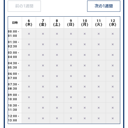
前の1週間
次の1週間
6
7
8
9
10
11
12
日時
(
木
)
(
金
)
(
土
)
(
日
)
(
月
)
(
火
)
(
水
)
00:00
-
✕
✕
✕
✕
✕
✕
✕
01:00
01:30
-
✕
✕
✕
✕
✕
✕
✕
02:30
03:00
-
✕
✕
✕
✕
✕
✕
✕
04:00
04:30
-
✕
✕
✕
✕
✕
✕
✕
05:30
06:00
-
✕
✕
✕
✕
✕
✕
✕
07:00
07:30
-
✕
✕
✕
✕
✕
✕
✕
08:30
09:00
-
✕
✕
✕
✕
✕
✕
✕
10:00
10:30
-
✕
✕
✕
✕
✕
✕
✕
11:30
12:00
-
✕
✕
✕
✕
✕
✕
✕
13:00