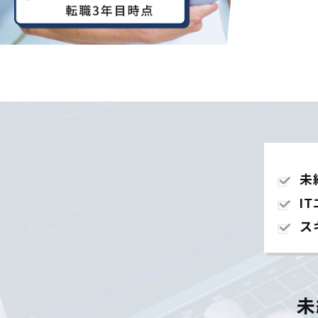
未
I
ス
未