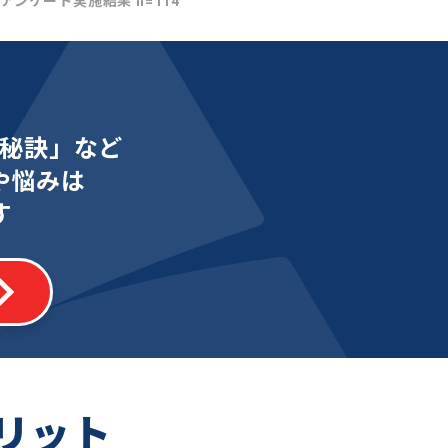
社アンケート実施結果 n=114
秘訣」など
や悩みは
す
リット