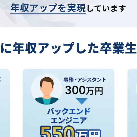
年収アップを実現
しています
に年収アップした
卒業