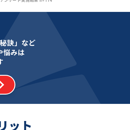
社アンケート実施結果 n=114
秘訣」など
や悩みは
す
リット