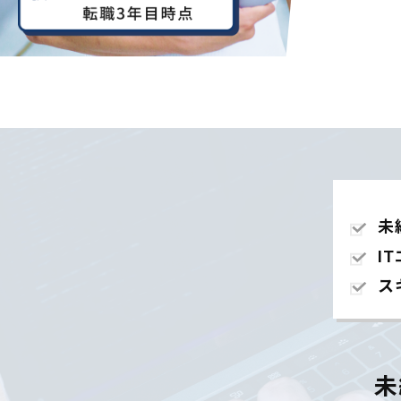
未
I
ス
未