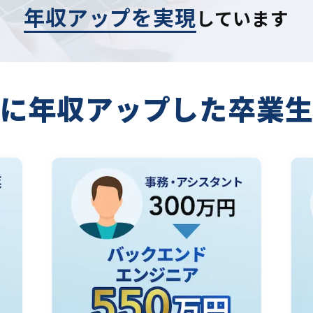
年収アップを実現
しています
に年収アップした
卒業