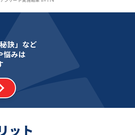
社アンケート実施結果 n=114
秘訣」など
や悩みは
す
リット