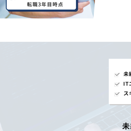
未
I
ス
未