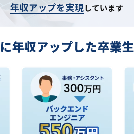
年収アップを実現
しています
に年収アップした
卒業