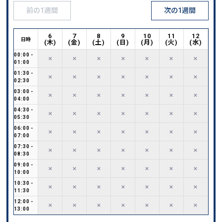
前の1週間
次の1週間
6
7
8
9
10
11
12
日時
(
木
)
(
金
)
(
土
)
(
日
)
(
月
)
(
火
)
(
水
)
00:00
-
✕
✕
✕
✕
✕
✕
✕
01:00
01:30
-
✕
✕
✕
✕
✕
✕
✕
02:30
03:00
-
✕
✕
✕
✕
✕
✕
✕
04:00
04:30
-
✕
✕
✕
✕
✕
✕
✕
05:30
06:00
-
✕
✕
✕
✕
✕
✕
✕
07:00
07:30
-
✕
✕
✕
✕
✕
✕
✕
08:30
09:00
-
✕
✕
✕
✕
✕
✕
✕
10:00
10:30
-
✕
✕
✕
✕
✕
✕
✕
11:30
12:00
-
✕
✕
✕
✕
✕
✕
✕
13:00