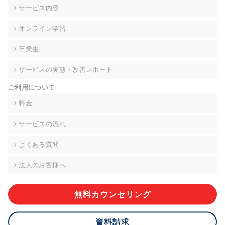
の契約を交わし、適切な管理を実施させます。
サービス内容
6. 個人情報の開示等の請求 ご本人様は、当社に対してご自身の
オンライン学習
個人情報の開示等(利用目的の通知、開示、内容の訂正・追加・
削除、利用の停止または消去、第三者への提供の停止)に関し
卒業生
て、下記の当社問合わせ窓口に申し出ることができます。その
際、当社はお客様ご本人を確認させていただいたうえで、合理
サービスの実態・改善レポート
的な期間内に対応いたします。ただし、申請が本人確認が不可
能な場合や、個人情報保護法の定める要件を満たさない場合等
ご利用について
により、ご希望に添えない場合があります。 なお、アクセスロ
グなどの個人情報以外の情報については、原則として開示等は
料金
いたしません。
サービスの流れ
【お問合せ窓口】
株式会社div 個人情報問合せ窓口
よくある質問
〒107-0052 東京都港区赤坂8-4-14 青山タワープレイス6階
メールアドレス:privacy_policy@di-v.co.jp
法人のお客様へ
7. 個人情報を提供されることの任意性について
ご本人様が当社に個人情報を提供されるかどうかは任意による
無料カウンセリング
ものです。 ただし、必要な項目をいただけない場合、適切な対
応ができない場合があります。
資料請求