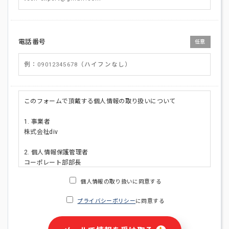
電話番号
任意
このフォームで頂戴する個人情報の取り扱いについて
1. 事業者
株式会社div
2. 個人情報保護管理者
コーポレート部部長
連絡先:メールアドレス:privacy_policy@di-v.co.jp
個人情報の取り扱いに同意する
3. 個人情報の利用目的
プライバシーポリシー
に同意する
・ご請求された資料の送付のため
・本人(法人の場合は担当者)への連絡含むお問い合わせ対応の
ため