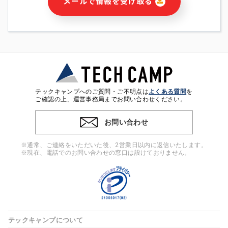
メールで情報を受け取る
・本サービス及び本サービスに関連する情報(当社及び第三者の
サービス又は商品等の広告配信・宣伝を含みますが、それらに
限定されません)の提供又はそれらに関する連絡のため
・メールマガジンその他の情報の送信
・本人(法人の場合は担当者)の行動、性別、当社ウェブサイト
内のアクセス履歴などを用いた広告の配信
・個人(法人の場合は担当者)を識別できない形式に加工した統
計情報の作成および利用
・上記の利用目的に付随する目的
テックキャンプへのご質問・ご不明点は
よくある質問
を
※上記の利用目的に基づいた本人への連絡及び配信について
ご確認の上、運営事務局までお問い合わせください。
は、電子メール等の電子媒体を含みます。
お問い合わせ
4. 個人情報の第三者提供
当社の担当者等及び本サービス利用者同士がコミュニケーショ
※通常、ご連絡をいただいた後、2営業日以内に返信いたします。
ンをとるために、氏名等の一部の情報をサービス内で使用する
※現在、電話でのお問い合わせの窓口は設けておりません。
チャットツールで発信することにより、本サービスの他の利用
者等に提供することがあります。
5. 個人情報取扱いの委託
当社は事業運営上、前項利用目的の範囲に限って個人情報を外
部に委託することがあります。この場合、個人情報保護水準の
高い委託先を選定し、個人情報の適正管理・機密保持について
テックキャンプについて