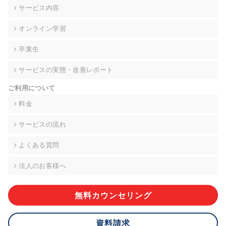
の契約を交わし、適切な管理を実施させます。
サービス内容
6. 個人情報の開示等の請求 ご本人様は、当社に対してご自身の
オンライン学習
個人情報の開示等(利用目的の通知、開示、内容の訂正・追加・
削除、利用の停止または消去、第三者への提供の停止)に関し
卒業生
て、下記の当社問合わせ窓口に申し出ることができます。その
際、当社はお客様ご本人を確認させていただいたうえで、合理
サービスの実態・改善レポート
的な期間内に対応いたします。ただし、申請が本人確認が不可
能な場合や、個人情報保護法の定める要件を満たさない場合等
ご利用について
により、ご希望に添えない場合があります。 なお、アクセスロ
グなどの個人情報以外の情報については、原則として開示等は
料金
いたしません。
サービスの流れ
【お問合せ窓口】
株式会社div 個人情報問合せ窓口
よくある質問
〒107-0052 東京都港区赤坂8-4-14 青山タワープレイス6階
メールアドレス:privacy_policy@di-v.co.jp
法人のお客様へ
7. 個人情報を提供されることの任意性について
ご本人様が当社に個人情報を提供されるかどうかは任意による
無料カウンセリング
ものです。 ただし、必要な項目をいただけない場合、適切な対
応ができない場合があります。
資料請求