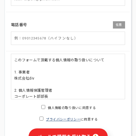
電話番号
任意
このフォームで頂戴する個人情報の取り扱いについて
1. 事業者
株式会社div
2. 個人情報保護管理者
コーポレート部部長
連絡先:メールアドレス:privacy_policy@di-v.co.jp
個人情報の取り扱いに同意する
3. 個人情報の利用目的
プライバシーポリシー
に同意する
・ご請求された資料の送付のため
・本人(法人の場合は担当者)への連絡含むお問い合わせ対応の
ため