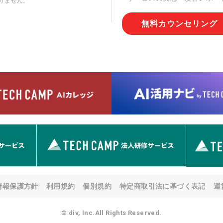
りません。
切な管理を実施させます。
無料カウンセリング
6. 個人情報の開示等の請求
情報の開示等(利用目的の通
用の停止または消去、第三者
問合わせ窓口に申し出ること
人を確認させていただいたう
す。ただし、申請が本人確認
める要件を満たさない場合等
す。 なお、アクセスログな
として開示等はいたしません
【お問合せ窓口】
株式会社div 個人情報問合せ
〒107-0052 東京都港区赤坂
メールアドレス:privacy_policy@
7. 個人情報を提供されるこ
ご本人様が当社に個人情報を
情報保護方針
利用規約
個別規約
特定商取引法に基づく表記
運
す。 ただし、必要な項目を
い場合があります。
© div, Inc.All Rights Reserved.