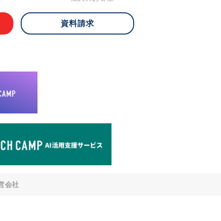
資料請求
 ご本人様は、当社に対してご自身の個人
知、開示、内容の訂正・追加・削除、利
への提供の停止)に関して、下記の当社
ができます。その際、当社はお客様ご本
えで、合理的な期間内に対応いたしま
が不可能な場合や、個人情報保護法の定
により、ご希望に添えない場合がありま
どの個人情報以外の情報については、原則
。
窓口
8-4-14 青山タワープレイス6階
di-v.co.jp
との任意性について
提供されるかどうかは任意によるもので
営会社
いただけない場合、適切な対応ができな