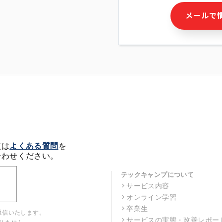
・本サービス及び本サービス
メールで
ビス又は商品等の広告配信・
せん)の提供又はそれらに関
・メールマガジンその他の情
・本人(法人の場合は担当者)
クセス履歴などを用いた広告
・個人(法人の場合は担当者)
の作成および利用
・上記の利用目的に付随する
※上記の利用目的に基づいた
メール等の電子媒体を含みま
4. 個人情報の第三者提供
当社の担当者等及び本サービ
点は
よくある質問
を
るために、氏名等の一部の情
合わせください。
ルで発信することにより、本
があります。
テックキャンプについて
サービス内容
5. 個人情報取扱いの委託
オンライン学習
当社は事業運営上、前項利用
託することがあります。この
卒業生
返信いたします。
選定し、個人情報の適正管理
サービスの実態・改善レポー