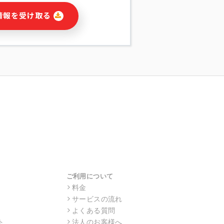
に関連する情報(当社及び第三者のサー
情報を受け取る
宣伝を含みますが、それらに限定されま
する連絡のため
報の送信
の行動、性別、当社ウェブサイト内のア
の配信
を識別できない形式に加工した統計情報
目的
本人への連絡及び配信については、電子
す。
ス利用者同士がコミュニケーションをと
報をサービス内で使用するチャットツー
サービスの他の利用者等に提供すること
ご利用について
料金
サービスの流れ
目的の範囲に限って個人情報を外部に委
場合、個人情報保護水準の高い委託先を
よくある質問
・機密保持についての契約を交わし、適
ト
法人のお客様へ