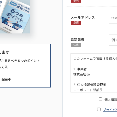
必須
メールアドレス
必須
電話番号
任意
します
このフォームで頂戴する個人
押さえるべき６つのポイント
る方法
1. 事業者
株式会社div
」配布中
2. 個人情報保護管理者
コーポレート部部長
連絡先:メールアドレス:privacy_po
個人情
3. 個人情報の利用目的
プライバ
・ご請求された資料の送付の
・本人(法人の場合は担当者)