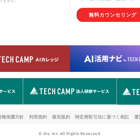
りません。
切な管理を実施させます。
無料カウンセリング
6. 個人情報の開示等の請求
情報の開示等(利用目的の通
用の停止または消去、第三者
問合わせ窓口に申し出ること
人を確認させていただいたう
す。ただし、申請が本人確認
める要件を満たさない場合等
す。 なお、アクセスログな
として開示等はいたしません
【お問合せ窓口】
株式会社div 個人情報問合せ
〒107-0052 東京都港区赤坂
メールアドレス:privacy_policy@
7. 個人情報を提供されるこ
ご本人様が当社に個人情報を
情報保護方針
利用規約
個別規約
特定商取引法に基づく表記
運
す。 ただし、必要な項目を
い場合があります。
© div, Inc.All Rights Reserved.