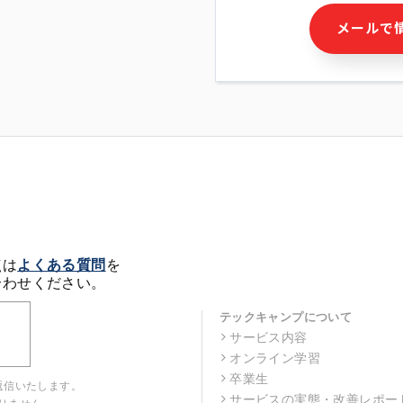
・本サービス及び本サービス
メールで
ビス又は商品等の広告配信・
せん)の提供又はそれらに関
・メールマガジンその他の情
・本人(法人の場合は担当者)
クセス履歴などを用いた広告
・個人(法人の場合は担当者)
の作成および利用
・上記の利用目的に付随する
※上記の利用目的に基づいた
メール等の電子媒体を含みま
4. 個人情報の第三者提供
当社の担当者等及び本サービ
点は
よくある質問
を
るために、氏名等の一部の情
合わせください。
ルで発信することにより、本
があります。
テックキャンプについて
サービス内容
5. 個人情報取扱いの委託
オンライン学習
当社は事業運営上、前項利用
託することがあります。この
卒業生
返信いたします。
選定し、個人情報の適正管理
サービスの実態・改善レポー