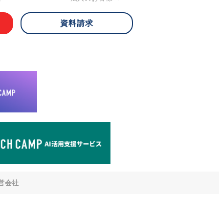
資料請求
 ご本人様は、当社に対してご自身の個人
知、開示、内容の訂正・追加・削除、利
への提供の停止)に関して、下記の当社
ができます。その際、当社はお客様ご本
えで、合理的な期間内に対応いたしま
が不可能な場合や、個人情報保護法の定
により、ご希望に添えない場合がありま
どの個人情報以外の情報については、原則
。
窓口
8-4-14 青山タワープレイス6階
di-v.co.jp
との任意性について
提供されるかどうかは任意によるもので
営会社
いただけない場合、適切な対応ができな