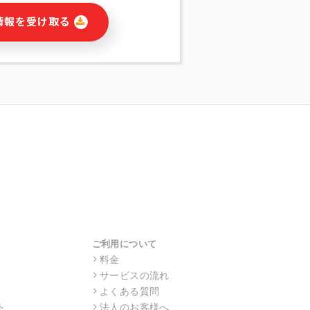
に関連する情報(当社及び第三者のサー
情報を受け取る
宣伝を含みますが、それらに限定されま
する連絡のため
報の送信
の行動、性別、当社ウェブサイト内のア
の配信
を識別できない形式に加工した統計情報
目的
本人への連絡及び配信については、電子
す。
ス利用者同士がコミュニケーションをと
報をサービス内で使用するチャットツー
サービスの他の利用者等に提供すること
ご利用について
料金
サービスの流れ
目的の範囲に限って個人情報を外部に委
場合、個人情報保護水準の高い委託先を
よくある質問
・機密保持についての契約を交わし、適
ト
法人のお客様へ