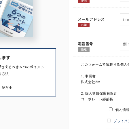
必須
メールアドレス
必須
電話番号
任意
します
このフォームで頂戴する個人
押さえるべき６つのポイント
る方法
1. 事業者
株式会社div
」配布中
2. 個人情報保護管理者
コーポレート部部長
連絡先:メールアドレス:privacy_po
個人情
3. 個人情報の利用目的
プライバ
・ご請求された資料の送付の
・本人(法人の場合は担当者)