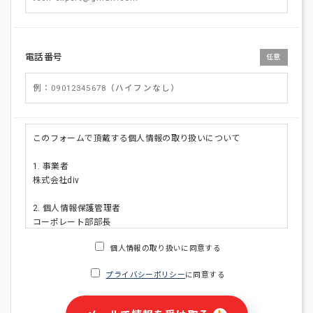
電話番号
任意
このフォームで頂戴する個人情報の取り扱いについて
1. 事業者
株式会社div
2. 個人情報保護管理者
コーポレート部部長
連絡先:メールアドレス:privacy_policy@di-v.co.jp
個人情報の取り扱いに同意する
3. 個人情報の利用目的
プライバシーポリシー
に同意する
・ご請求された資料の送付のため
・本人(法人の場合は担当者)への連絡含むお問い合わせ対応の
ため