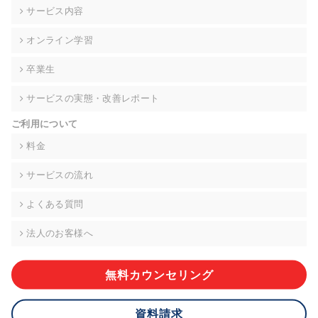
の契約を交わし、適切な管理を実施させます。
サービス内容
6. 個人情報の開示等の請求 ご本人様は、当社に対してご自身の
オンライン学習
個人情報の開示等(利用目的の通知、開示、内容の訂正・追加・
削除、利用の停止または消去、第三者への提供の停止)に関し
卒業生
て、下記の当社問合わせ窓口に申し出ることができます。その
際、当社はお客様ご本人を確認させていただいたうえで、合理
サービスの実態・改善レポート
的な期間内に対応いたします。ただし、申請が本人確認が不可
能な場合や、個人情報保護法の定める要件を満たさない場合等
ご利用について
により、ご希望に添えない場合があります。 なお、アクセスロ
グなどの個人情報以外の情報については、原則として開示等は
料金
いたしません。
サービスの流れ
【お問合せ窓口】
株式会社div 個人情報問合せ窓口
よくある質問
〒107-0052 東京都港区赤坂8-4-14 青山タワープレイス6階
メールアドレス:privacy_policy@di-v.co.jp
法人のお客様へ
7. 個人情報を提供されることの任意性について
ご本人様が当社に個人情報を提供されるかどうかは任意による
無料カウンセリング
ものです。 ただし、必要な項目をいただけない場合、適切な対
応ができない場合があります。
資料請求