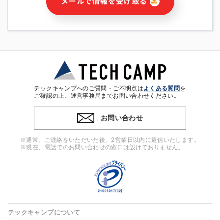
メールで情報を受け取る
・本サービス及び本サービスに関連する情報(当社及び第三者の
サービス又は商品等の広告配信・宣伝を含みますが、それらに
限定されません)の提供又はそれらに関する連絡のため
・メールマガジンその他の情報の送信
・本人(法人の場合は担当者)の行動、性別、当社ウェブサイト
内のアクセス履歴などを用いた広告の配信
・個人(法人の場合は担当者)を識別できない形式に加工した統
計情報の作成および利用
・上記の利用目的に付随する目的
テックキャンプへのご質問・ご不明点は
よくある質問
を
※上記の利用目的に基づいた本人への連絡及び配信について
ご確認の上、運営事務局までお問い合わせください。
は、電子メール等の電子媒体を含みます。
お問い合わせ
4. 個人情報の第三者提供
当社の担当者等及び本サービス利用者同士がコミュニケーショ
※通常、ご連絡をいただいた後、2営業日以内に返信いたします。
ンをとるために、氏名等の一部の情報をサービス内で使用する
※現在、電話でのお問い合わせの窓口は設けておりません。
チャットツールで発信することにより、本サービスの他の利用
者等に提供することがあります。
5. 個人情報取扱いの委託
当社は事業運営上、前項利用目的の範囲に限って個人情報を外
部に委託することがあります。この場合、個人情報保護水準の
高い委託先を選定し、個人情報の適正管理・機密保持について
テックキャンプについて