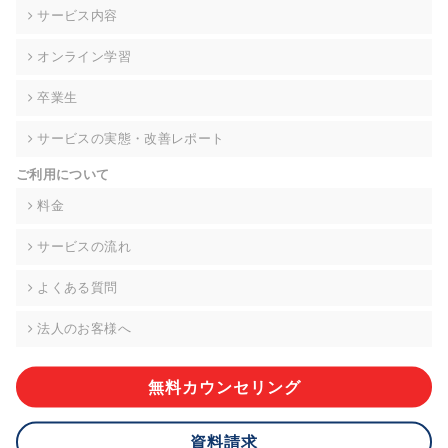
の契約を交わし、適切な管理を実施させます。
サービス内容
6. 個人情報の開示等の請求 ご本人様は、当社に対してご自身の
オンライン学習
個人情報の開示等(利用目的の通知、開示、内容の訂正・追加・
削除、利用の停止または消去、第三者への提供の停止)に関し
卒業生
て、下記の当社問合わせ窓口に申し出ることができます。その
際、当社はお客様ご本人を確認させていただいたうえで、合理
サービスの実態・改善レポート
的な期間内に対応いたします。ただし、申請が本人確認が不可
能な場合や、個人情報保護法の定める要件を満たさない場合等
ご利用について
により、ご希望に添えない場合があります。 なお、アクセスロ
グなどの個人情報以外の情報については、原則として開示等は
料金
いたしません。
サービスの流れ
【お問合せ窓口】
株式会社div 個人情報問合せ窓口
よくある質問
〒107-0052 東京都港区赤坂8-4-14 青山タワープレイス6階
メールアドレス:privacy_policy@di-v.co.jp
法人のお客様へ
7. 個人情報を提供されることの任意性について
ご本人様が当社に個人情報を提供されるかどうかは任意による
無料カウンセリング
ものです。 ただし、必要な項目をいただけない場合、適切な対
応ができない場合があります。
資料請求