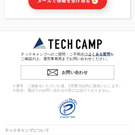
メールで情報を受け取る
・本サービス及び本サービスに関連する情報(当社及び第三者の
サービス又は商品等の広告配信・宣伝を含みますが、それらに
限定されません)の提供又はそれらに関する連絡のため
・メールマガジンその他の情報の送信
・本人(法人の場合は担当者)の行動、性別、当社ウェブサイト
内のアクセス履歴などを用いた広告の配信
・個人(法人の場合は担当者)を識別できない形式に加工した統
計情報の作成および利用
・上記の利用目的に付随する目的
テックキャンプへのご質問・ご不明点は
よくある質問
を
※上記の利用目的に基づいた本人への連絡及び配信について
ご確認の上、運営事務局までお問い合わせください。
は、電子メール等の電子媒体を含みます。
お問い合わせ
4. 個人情報の第三者提供
当社の担当者等及び本サービス利用者同士がコミュニケーショ
※通常、ご連絡をいただいた後、2営業日以内に返信いたします。
ンをとるために、氏名等の一部の情報をサービス内で使用する
※現在、電話でのお問い合わせの窓口は設けておりません。
チャットツールで発信することにより、本サービスの他の利用
者等に提供することがあります。
5. 個人情報取扱いの委託
当社は事業運営上、前項利用目的の範囲に限って個人情報を外
部に委託することがあります。この場合、個人情報保護水準の
高い委託先を選定し、個人情報の適正管理・機密保持について
テックキャンプについて