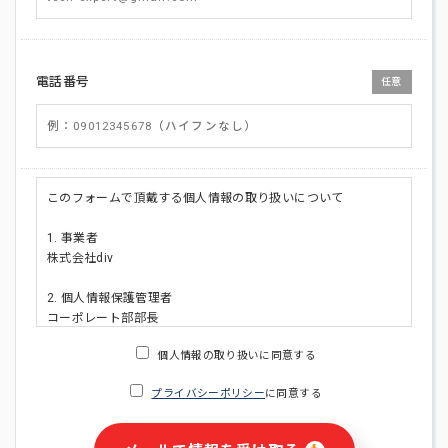
電話番号
任意
このフォームで頂戴する個人情報の取り扱いについて
1. 事業者
株式会社div
2. 個人情報保護管理者
コーポレート部部長
連絡先:メールアドレス:privacy_policy@di-v.co.jp
個人情報の取り扱いに同意する
3. 個人情報の利用目的
プライバシーポリシー
に同意する
・ご請求された資料の送付のため
・本人(法人の場合は担当者)への連絡含むお問い合わせ対応の
ため