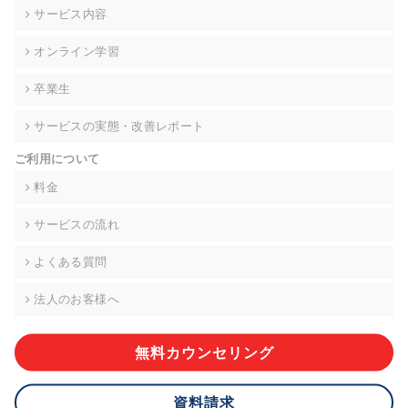
の契約を交わし、適切な管理を実施させます。
サービス内容
6. 個人情報の開示等の請求 ご本人様は、当社に対してご自身の
オンライン学習
個人情報の開示等(利用目的の通知、開示、内容の訂正・追加・
削除、利用の停止または消去、第三者への提供の停止)に関し
卒業生
て、下記の当社問合わせ窓口に申し出ることができます。その
際、当社はお客様ご本人を確認させていただいたうえで、合理
サービスの実態・改善レポート
的な期間内に対応いたします。ただし、申請が本人確認が不可
能な場合や、個人情報保護法の定める要件を満たさない場合等
ご利用について
により、ご希望に添えない場合があります。 なお、アクセスロ
グなどの個人情報以外の情報については、原則として開示等は
料金
いたしません。
サービスの流れ
【お問合せ窓口】
株式会社div 個人情報問合せ窓口
よくある質問
〒107-0052 東京都港区赤坂8-4-14 青山タワープレイス6階
メールアドレス:privacy_policy@di-v.co.jp
法人のお客様へ
7. 個人情報を提供されることの任意性について
ご本人様が当社に個人情報を提供されるかどうかは任意による
無料カウンセリング
ものです。 ただし、必要な項目をいただけない場合、適切な対
応ができない場合があります。
資料請求