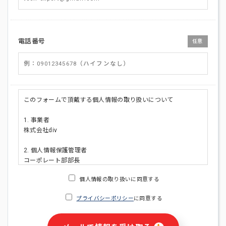
電話番号
任意
このフォームで頂戴する個人情報の取り扱いについて
1. 事業者
株式会社div
2. 個人情報保護管理者
コーポレート部部長
連絡先:メールアドレス:privacy_policy@di-v.co.jp
個人情報の取り扱いに同意する
3. 個人情報の利用目的
プライバシーポリシー
に同意する
・ご請求された資料の送付のため
・本人(法人の場合は担当者)への連絡含むお問い合わせ対応の
ため