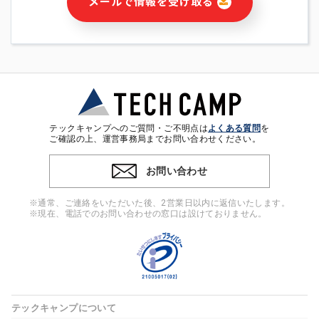
メールで情報を受け取る
・本サービス及び本サービスに関連する情報(当社及び第三者の
サービス又は商品等の広告配信・宣伝を含みますが、それらに
限定されません)の提供又はそれらに関する連絡のため
・メールマガジンその他の情報の送信
・本人(法人の場合は担当者)の行動、性別、当社ウェブサイト
内のアクセス履歴などを用いた広告の配信
・個人(法人の場合は担当者)を識別できない形式に加工した統
計情報の作成および利用
・上記の利用目的に付随する目的
テックキャンプへのご質問・ご不明点は
よくある質問
を
※上記の利用目的に基づいた本人への連絡及び配信について
ご確認の上、運営事務局までお問い合わせください。
は、電子メール等の電子媒体を含みます。
お問い合わせ
4. 個人情報の第三者提供
当社の担当者等及び本サービス利用者同士がコミュニケーショ
※通常、ご連絡をいただいた後、2営業日以内に返信いたします。
ンをとるために、氏名等の一部の情報をサービス内で使用する
※現在、電話でのお問い合わせの窓口は設けておりません。
チャットツールで発信することにより、本サービスの他の利用
者等に提供することがあります。
5. 個人情報取扱いの委託
当社は事業運営上、前項利用目的の範囲に限って個人情報を外
部に委託することがあります。この場合、個人情報保護水準の
高い委託先を選定し、個人情報の適正管理・機密保持について
テックキャンプについて