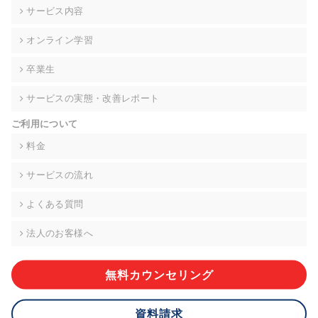
の契約を交わし、適切な管理を実施させます。
サービス内容
6. 個人情報の開示等の請求 ご本人様は、当社に対してご自身の
オンライン学習
個人情報の開示等(利用目的の通知、開示、内容の訂正・追加・
削除、利用の停止または消去、第三者への提供の停止)に関し
卒業生
て、下記の当社問合わせ窓口に申し出ることができます。その
際、当社はお客様ご本人を確認させていただいたうえで、合理
サービスの実態・改善レポート
的な期間内に対応いたします。ただし、申請が本人確認が不可
能な場合や、個人情報保護法の定める要件を満たさない場合等
ご利用について
により、ご希望に添えない場合があります。 なお、アクセスロ
グなどの個人情報以外の情報については、原則として開示等は
料金
いたしません。
サービスの流れ
【お問合せ窓口】
株式会社div 個人情報問合せ窓口
よくある質問
〒107-0052 東京都港区赤坂8-4-14 青山タワープレイス6階
メールアドレス:privacy_policy@di-v.co.jp
法人のお客様へ
7. 個人情報を提供されることの任意性について
ご本人様が当社に個人情報を提供されるかどうかは任意による
無料カウンセリング
ものです。 ただし、必要な項目をいただけない場合、適切な対
応ができない場合があります。
資料請求