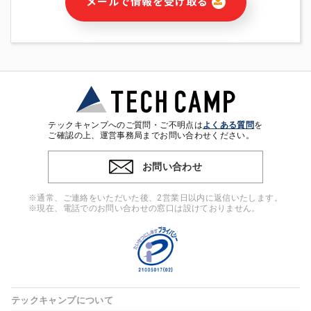
メールで情報を受け取る
・本サービス及び本サービスに関連する情報(当社及び第三者の
サービス又は商品等の広告配信・宣伝を含みますが、それらに
限定されません)の提供又はそれらに関する連絡のため
・メールマガジンその他の情報の送信
・本人(法人の場合は担当者)の行動、性別、当社ウェブサイト
内のアクセス履歴などを用いた広告の配信
・個人(法人の場合は担当者)を識別できない形式に加工した統
計情報の作成および利用
・上記の利用目的に付随する目的
テックキャンプへのご質問・ご不明点は
よくある質問
を
※上記の利用目的に基づいた本人への連絡及び配信について
ご確認の上、運営事務局までお問い合わせください。
は、電子メール等の電子媒体を含みます。
お問い合わせ
4. 個人情報の第三者提供
当社の担当者等及び本サービス利用者同士がコミュニケーショ
※通常、ご連絡をいただいた後、2営業日以内に返信いたします。
ンをとるために、氏名等の一部の情報をサービス内で使用する
※現在、電話でのお問い合わせの窓口は設けておりません。
チャットツールで発信することにより、本サービスの他の利用
者等に提供することがあります。
5. 個人情報取扱いの委託
当社は事業運営上、前項利用目的の範囲に限って個人情報を外
部に委託することがあります。この場合、個人情報保護水準の
高い委託先を選定し、個人情報の適正管理・機密保持について
テックキャンプについて