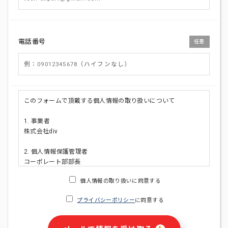
電話番号
任意
このフォームで頂戴する個人情報の取り扱いについて
1. 事業者
株式会社div
2. 個人情報保護管理者
コーポレート部部長
連絡先:メールアドレス:privacy_policy@di-v.co.jp
個人情報の取り扱いに同意する
3. 個人情報の利用目的
プライバシーポリシー
に同意する
・ご請求された資料の送付のため
・本人(法人の場合は担当者)への連絡含むお問い合わせ対応の
ため