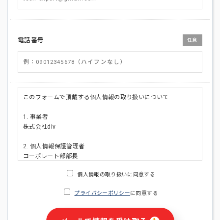
電話番号
任意
このフォームで頂戴する個人情報の取り扱いについて
1. 事業者
株式会社div
2. 個人情報保護管理者
コーポレート部部長
連絡先:メールアドレス:privacy_policy@di-v.co.jp
個人情報の取り扱いに同意する
3. 個人情報の利用目的
プライバシーポリシー
に同意する
・ご請求された資料の送付のため
・本人(法人の場合は担当者)への連絡含むお問い合わせ対応の
ため