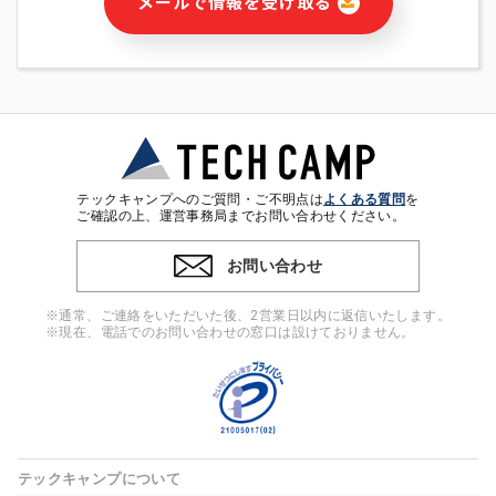
メールで情報を受け取る
・本サービス及び本サービスに関連する情報(当社及び第三者の
サービス又は商品等の広告配信・宣伝を含みますが、それらに
限定されません)の提供又はそれらに関する連絡のため
・メールマガジンその他の情報の送信
・本人(法人の場合は担当者)の行動、性別、当社ウェブサイト
内のアクセス履歴などを用いた広告の配信
・個人(法人の場合は担当者)を識別できない形式に加工した統
計情報の作成および利用
・上記の利用目的に付随する目的
テックキャンプへのご質問・ご不明点は
よくある質問
を
※上記の利用目的に基づいた本人への連絡及び配信について
ご確認の上、運営事務局までお問い合わせください。
は、電子メール等の電子媒体を含みます。
お問い合わせ
4. 個人情報の第三者提供
当社の担当者等及び本サービス利用者同士がコミュニケーショ
※通常、ご連絡をいただいた後、2営業日以内に返信いたします。
ンをとるために、氏名等の一部の情報をサービス内で使用する
※現在、電話でのお問い合わせの窓口は設けておりません。
チャットツールで発信することにより、本サービスの他の利用
者等に提供することがあります。
5. 個人情報取扱いの委託
当社は事業運営上、前項利用目的の範囲に限って個人情報を外
部に委託することがあります。この場合、個人情報保護水準の
高い委託先を選定し、個人情報の適正管理・機密保持について
テックキャンプについて