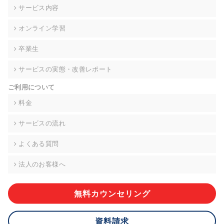
の契約を交わし、適切な管理を実施させます。
サービス内容
6. 個人情報の開示等の請求 ご本人様は、当社に対してご自身の
オンライン学習
個人情報の開示等(利用目的の通知、開示、内容の訂正・追加・
削除、利用の停止または消去、第三者への提供の停止)に関し
卒業生
て、下記の当社問合わせ窓口に申し出ることができます。その
際、当社はお客様ご本人を確認させていただいたうえで、合理
サービスの実態・改善レポート
的な期間内に対応いたします。ただし、申請が本人確認が不可
能な場合や、個人情報保護法の定める要件を満たさない場合等
ご利用について
により、ご希望に添えない場合があります。 なお、アクセスロ
グなどの個人情報以外の情報については、原則として開示等は
料金
いたしません。
サービスの流れ
【お問合せ窓口】
株式会社div 個人情報問合せ窓口
よくある質問
〒107-0052 東京都港区赤坂8-4-14 青山タワープレイス6階
メールアドレス:privacy_policy@di-v.co.jp
法人のお客様へ
7. 個人情報を提供されることの任意性について
ご本人様が当社に個人情報を提供されるかどうかは任意による
無料カウンセリング
ものです。 ただし、必要な項目をいただけない場合、適切な対
応ができない場合があります。
資料請求