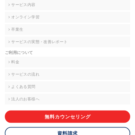
の契約を交わし、適切な管理を実施させます。
サービス内容
6. 個人情報の開示等の請求 ご本人様は、当社に対してご自身の
オンライン学習
個人情報の開示等(利用目的の通知、開示、内容の訂正・追加・
削除、利用の停止または消去、第三者への提供の停止)に関し
卒業生
て、下記の当社問合わせ窓口に申し出ることができます。その
際、当社はお客様ご本人を確認させていただいたうえで、合理
サービスの実態・改善レポート
的な期間内に対応いたします。ただし、申請が本人確認が不可
能な場合や、個人情報保護法の定める要件を満たさない場合等
ご利用について
により、ご希望に添えない場合があります。 なお、アクセスロ
グなどの個人情報以外の情報については、原則として開示等は
料金
いたしません。
サービスの流れ
【お問合せ窓口】
株式会社div 個人情報問合せ窓口
よくある質問
〒107-0052 東京都港区赤坂8-4-14 青山タワープレイス6階
メールアドレス:privacy_policy@di-v.co.jp
法人のお客様へ
7. 個人情報を提供されることの任意性について
ご本人様が当社に個人情報を提供されるかどうかは任意による
無料カウンセリング
ものです。 ただし、必要な項目をいただけない場合、適切な対
応ができない場合があります。
資料請求