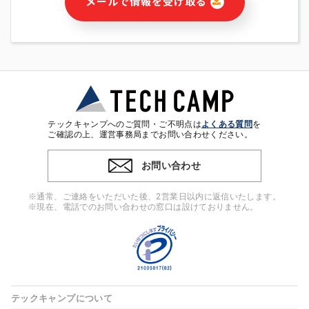
メールで情報を受け取る
・本サービス及び本サービスに関連する情報(当社及び第三者の
サービス又は商品等の広告配信・宣伝を含みますが、それらに
限定されません)の提供又はそれらに関する連絡のため
・メールマガジンその他の情報の送信
・本人(法人の場合は担当者)の行動、性別、当社ウェブサイト
内のアクセス履歴などを用いた広告の配信
・個人(法人の場合は担当者)を識別できない形式に加工した統
計情報の作成および利用
・上記の利用目的に付随する目的
テックキャンプへのご質問・ご不明点は
よくある質問
を
※上記の利用目的に基づいた本人への連絡及び配信について
ご確認の上、運営事務局までお問い合わせください。
は、電子メール等の電子媒体を含みます。
お問い合わせ
4. 個人情報の第三者提供
当社の担当者等及び本サービス利用者同士がコミュニケーショ
※通常、ご連絡をいただいた後、2営業日以内に返信いたします。
ンをとるために、氏名等の一部の情報をサービス内で使用する
※現在、電話でのお問い合わせの窓口は設けておりません。
チャットツールで発信することにより、本サービスの他の利用
者等に提供することがあります。
5. 個人情報取扱いの委託
当社は事業運営上、前項利用目的の範囲に限って個人情報を外
部に委託することがあります。この場合、個人情報保護水準の
高い委託先を選定し、個人情報の適正管理・機密保持について
テックキャンプについて