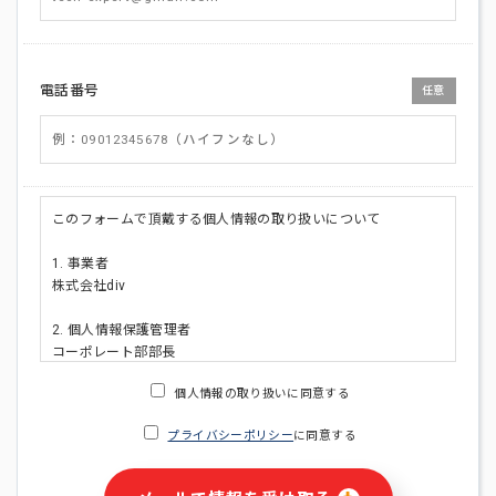
電話番号
任意
このフォームで頂戴する個人情報の取り扱いについて
1. 事業者
株式会社div
2. 個人情報保護管理者
コーポレート部部長
連絡先:メールアドレス:privacy_policy@di-v.co.jp
個人情報の取り扱いに同意する
3. 個人情報の利用目的
プライバシーポリシー
に同意する
・ご請求された資料の送付のため
・本人(法人の場合は担当者)への連絡含むお問い合わせ対応の
ため