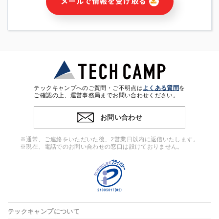
メールで情報を受け取る
・本サービス及び本サービスに関連する情報(当社及び第三者の
サービス又は商品等の広告配信・宣伝を含みますが、それらに
限定されません)の提供又はそれらに関する連絡のため
・メールマガジンその他の情報の送信
・本人(法人の場合は担当者)の行動、性別、当社ウェブサイト
内のアクセス履歴などを用いた広告の配信
・個人(法人の場合は担当者)を識別できない形式に加工した統
計情報の作成および利用
・上記の利用目的に付随する目的
テックキャンプへのご質問・ご不明点は
よくある質問
を
※上記の利用目的に基づいた本人への連絡及び配信について
ご確認の上、運営事務局までお問い合わせください。
は、電子メール等の電子媒体を含みます。
お問い合わせ
4. 個人情報の第三者提供
当社の担当者等及び本サービス利用者同士がコミュニケーショ
※通常、ご連絡をいただいた後、2営業日以内に返信いたします。
ンをとるために、氏名等の一部の情報をサービス内で使用する
※現在、電話でのお問い合わせの窓口は設けておりません。
チャットツールで発信することにより、本サービスの他の利用
者等に提供することがあります。
5. 個人情報取扱いの委託
当社は事業運営上、前項利用目的の範囲に限って個人情報を外
部に委託することがあります。この場合、個人情報保護水準の
高い委託先を選定し、個人情報の適正管理・機密保持について
テックキャンプについて