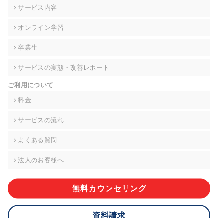
の契約を交わし、適切な管理を実施させます。
サービス内容
6. 個人情報の開示等の請求 ご本人様は、当社に対してご自身の
オンライン学習
個人情報の開示等(利用目的の通知、開示、内容の訂正・追加・
削除、利用の停止または消去、第三者への提供の停止)に関し
卒業生
て、下記の当社問合わせ窓口に申し出ることができます。その
際、当社はお客様ご本人を確認させていただいたうえで、合理
サービスの実態・改善レポート
的な期間内に対応いたします。ただし、申請が本人確認が不可
能な場合や、個人情報保護法の定める要件を満たさない場合等
ご利用について
により、ご希望に添えない場合があります。 なお、アクセスロ
グなどの個人情報以外の情報については、原則として開示等は
料金
いたしません。
サービスの流れ
【お問合せ窓口】
株式会社div 個人情報問合せ窓口
よくある質問
〒107-0052 東京都港区赤坂8-4-14 青山タワープレイス6階
メールアドレス:privacy_policy@di-v.co.jp
法人のお客様へ
7. 個人情報を提供されることの任意性について
ご本人様が当社に個人情報を提供されるかどうかは任意による
無料カウンセリング
ものです。 ただし、必要な項目をいただけない場合、適切な対
応ができない場合があります。
資料請求