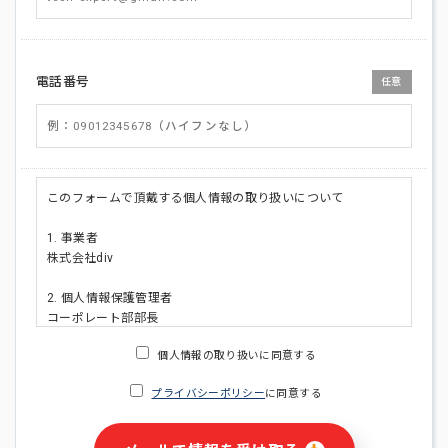
電話番号
任意
このフォームで頂戴する個人情報の取り扱いについて
1. 事業者
株式会社div
2. 個人情報保護管理者
コーポレート部部長
連絡先:メールアドレス:privacy_policy@di-v.co.jp
個人情報の取り扱いに同意する
3. 個人情報の利用目的
プライバシーポリシー
に同意する
・ご請求された資料の送付のため
・本人(法人の場合は担当者)への連絡含むお問い合わせ対応の
ため