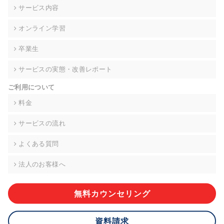
の契約を交わし、適切な管理を実施させます。
サービス内容
6. 個人情報の開示等の請求 ご本人様は、当社に対してご自身の
オンライン学習
個人情報の開示等(利用目的の通知、開示、内容の訂正・追加・
削除、利用の停止または消去、第三者への提供の停止)に関し
卒業生
て、下記の当社問合わせ窓口に申し出ることができます。その
際、当社はお客様ご本人を確認させていただいたうえで、合理
サービスの実態・改善レポート
的な期間内に対応いたします。ただし、申請が本人確認が不可
能な場合や、個人情報保護法の定める要件を満たさない場合等
ご利用について
により、ご希望に添えない場合があります。 なお、アクセスロ
グなどの個人情報以外の情報については、原則として開示等は
料金
いたしません。
サービスの流れ
【お問合せ窓口】
株式会社div 個人情報問合せ窓口
よくある質問
〒107-0052 東京都港区赤坂8-4-14 青山タワープレイス6階
メールアドレス:privacy_policy@di-v.co.jp
法人のお客様へ
7. 個人情報を提供されることの任意性について
ご本人様が当社に個人情報を提供されるかどうかは任意による
無料カウンセリング
ものです。 ただし、必要な項目をいただけない場合、適切な対
応ができない場合があります。
資料請求