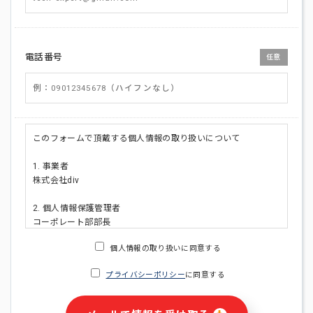
電話番号
任意
このフォームで頂戴する個人情報の取り扱いについて
1. 事業者
株式会社div
2. 個人情報保護管理者
コーポレート部部長
連絡先:メールアドレス:privacy_policy@di-v.co.jp
個人情報の取り扱いに同意する
3. 個人情報の利用目的
プライバシーポリシー
に同意する
・ご請求された資料の送付のため
・本人(法人の場合は担当者)への連絡含むお問い合わせ対応の
ため