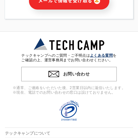
メールで情報を受け取る
・本サービス及び本サービスに関連する情報(当社及び第三者の
サービス又は商品等の広告配信・宣伝を含みますが、それらに
限定されません)の提供又はそれらに関する連絡のため
・メールマガジンその他の情報の送信
・本人(法人の場合は担当者)の行動、性別、当社ウェブサイト
内のアクセス履歴などを用いた広告の配信
・個人(法人の場合は担当者)を識別できない形式に加工した統
計情報の作成および利用
・上記の利用目的に付随する目的
テックキャンプへのご質問・ご不明点は
よくある質問
を
※上記の利用目的に基づいた本人への連絡及び配信について
ご確認の上、運営事務局までお問い合わせください。
は、電子メール等の電子媒体を含みます。
お問い合わせ
4. 個人情報の第三者提供
当社の担当者等及び本サービス利用者同士がコミュニケーショ
※通常、ご連絡をいただいた後、2営業日以内に返信いたします。
ンをとるために、氏名等の一部の情報をサービス内で使用する
※現在、電話でのお問い合わせの窓口は設けておりません。
チャットツールで発信することにより、本サービスの他の利用
者等に提供することがあります。
5. 個人情報取扱いの委託
当社は事業運営上、前項利用目的の範囲に限って個人情報を外
部に委託することがあります。この場合、個人情報保護水準の
高い委託先を選定し、個人情報の適正管理・機密保持について
テックキャンプについて