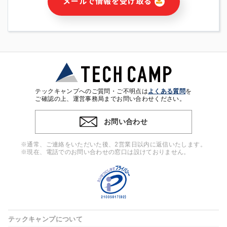
メールで情報を受け取る
・本サービス及び本サービスに関連する情報(当社及び第三者の
サービス又は商品等の広告配信・宣伝を含みますが、それらに
限定されません)の提供又はそれらに関する連絡のため
・メールマガジンその他の情報の送信
・本人(法人の場合は担当者)の行動、性別、当社ウェブサイト
内のアクセス履歴などを用いた広告の配信
・個人(法人の場合は担当者)を識別できない形式に加工した統
計情報の作成および利用
・上記の利用目的に付随する目的
テックキャンプへのご質問・ご不明点は
よくある質問
を
※上記の利用目的に基づいた本人への連絡及び配信について
ご確認の上、運営事務局までお問い合わせください。
は、電子メール等の電子媒体を含みます。
お問い合わせ
4. 個人情報の第三者提供
当社の担当者等及び本サービス利用者同士がコミュニケーショ
※通常、ご連絡をいただいた後、2営業日以内に返信いたします。
ンをとるために、氏名等の一部の情報をサービス内で使用する
※現在、電話でのお問い合わせの窓口は設けておりません。
チャットツールで発信することにより、本サービスの他の利用
者等に提供することがあります。
5. 個人情報取扱いの委託
当社は事業運営上、前項利用目的の範囲に限って個人情報を外
部に委託することがあります。この場合、個人情報保護水準の
高い委託先を選定し、個人情報の適正管理・機密保持について
テックキャンプについて