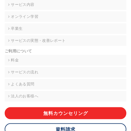
の契約を交わし、適切な管理を実施させます。
サービス内容
6. 個人情報の開示等の請求 ご本人様は、当社に対してご自身の
オンライン学習
個人情報の開示等(利用目的の通知、開示、内容の訂正・追加・
削除、利用の停止または消去、第三者への提供の停止)に関し
卒業生
て、下記の当社問合わせ窓口に申し出ることができます。その
際、当社はお客様ご本人を確認させていただいたうえで、合理
サービスの実態・改善レポート
的な期間内に対応いたします。ただし、申請が本人確認が不可
能な場合や、個人情報保護法の定める要件を満たさない場合等
ご利用について
により、ご希望に添えない場合があります。 なお、アクセスロ
グなどの個人情報以外の情報については、原則として開示等は
料金
いたしません。
サービスの流れ
【お問合せ窓口】
株式会社div 個人情報問合せ窓口
よくある質問
〒107-0052 東京都港区赤坂8-4-14 青山タワープレイス6階
メールアドレス:privacy_policy@di-v.co.jp
法人のお客様へ
7. 個人情報を提供されることの任意性について
ご本人様が当社に個人情報を提供されるかどうかは任意による
無料カウンセリング
ものです。 ただし、必要な項目をいただけない場合、適切な対
応ができない場合があります。
資料請求