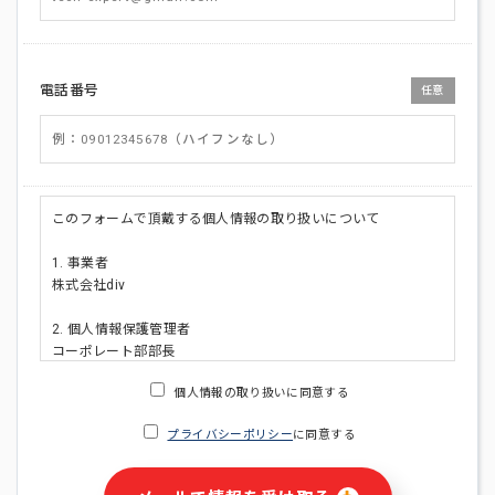
電話番号
任意
このフォームで頂戴する個人情報の取り扱いについて
1. 事業者
株式会社div
2. 個人情報保護管理者
コーポレート部部長
連絡先:メールアドレス:privacy_policy@di-v.co.jp
個人情報の取り扱いに同意する
3. 個人情報の利用目的
プライバシーポリシー
に同意する
・ご請求された資料の送付のため
・本人(法人の場合は担当者)への連絡含むお問い合わせ対応の
ため