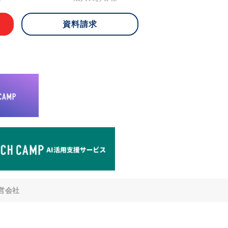
資料請求
 ご本人様は、当社に対してご自身の個人
知、開示、内容の訂正・追加・削除、利
への提供の停止)に関して、下記の当社
ができます。その際、当社はお客様ご本
えで、合理的な期間内に対応いたしま
が不可能な場合や、個人情報保護法の定
により、ご希望に添えない場合がありま
どの個人情報以外の情報については、原則
。
窓口
8-4-14 青山タワープレイス6階
di-v.co.jp
との任意性について
提供されるかどうかは任意によるもので
営会社
いただけない場合、適切な対応ができな