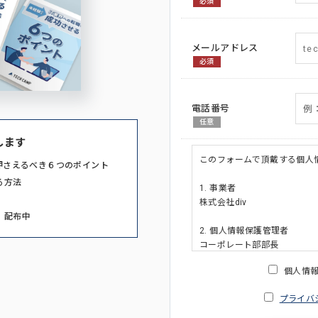
必須
メールアドレス
必須
電話番号
任意
します
このフォームで頂戴する個人
押さえるべき６つのポイント
る方法
1. 事業者
株式会社div
」配布中
2. 個人情報保護管理者
コーポレート部部長
連絡先:メールアドレス:privacy_po
個人情
3. 個人情報の利用目的
プライバ
・ご請求された資料の送付の
・本人(法人の場合は担当者)