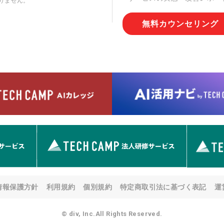
りません。
切な管理を実施させます。
無料カウンセリング
6. 個人情報の開示等の請求
情報の開示等(利用目的の通
用の停止または消去、第三者
問合わせ窓口に申し出ること
人を確認させていただいたう
す。ただし、申請が本人確認
める要件を満たさない場合等
す。 なお、アクセスログな
として開示等はいたしません
【お問合せ窓口】
株式会社div 個人情報問合せ
〒107-0052 東京都港区赤坂
メールアドレス:privacy_policy@
7. 個人情報を提供されるこ
ご本人様が当社に個人情報を
情報保護方針
利用規約
個別規約
特定商取引法に基づく表記
運
す。 ただし、必要な項目を
い場合があります。
© div, Inc.All Rights Reserved.