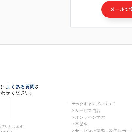
・本サービス及び本サービス
メールで
ビス又は商品等の広告配信・
せん)の提供又はそれらに関
・メールマガジンその他の情
・本人(法人の場合は担当者)
クセス履歴などを用いた広告
・個人(法人の場合は担当者)
の作成および利用
・上記の利用目的に付随する
※上記の利用目的に基づいた
メール等の電子媒体を含みま
4. 個人情報の第三者提供
当社の担当者等及び本サービ
点は
よくある質問
を
るために、氏名等の一部の情
合わせください。
ルで発信することにより、本
があります。
テックキャンプについて
サービス内容
5. 個人情報取扱いの委託
オンライン学習
当社は事業運営上、前項利用
託することがあります。この
卒業生
返信いたします。
選定し、個人情報の適正管理
サービスの実態・改善レポー