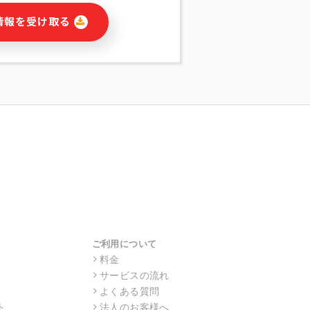
に関連する情報(当社及び第三者のサー
情報を受け取る
宣伝を含みますが、それらに限定されま
する連絡のため
報の送信
の行動、性別、当社ウェブサイト内のア
の配信
を識別できない形式に加工した統計情報
目的
本人への連絡及び配信については、電子
す。
ス利用者同士がコミュニケーションをと
報をサービス内で使用するチャットツー
サービスの他の利用者等に提供すること
ご利用について
料金
サービスの流れ
目的の範囲に限って個人情報を外部に委
場合、個人情報保護水準の高い委託先を
よくある質問
・機密保持についての契約を交わし、適
ト
法人のお客様へ