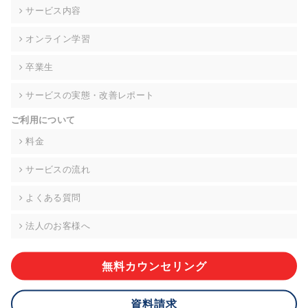
の契約を交わし、適切な管理を実施させます。
サービス内容
6. 個人情報の開示等の請求 ご本人様は、当社に対してご自身の
オンライン学習
個人情報の開示等(利用目的の通知、開示、内容の訂正・追加・
削除、利用の停止または消去、第三者への提供の停止)に関し
卒業生
て、下記の当社問合わせ窓口に申し出ることができます。その
際、当社はお客様ご本人を確認させていただいたうえで、合理
サービスの実態・改善レポート
的な期間内に対応いたします。ただし、申請が本人確認が不可
能な場合や、個人情報保護法の定める要件を満たさない場合等
ご利用について
により、ご希望に添えない場合があります。 なお、アクセスロ
グなどの個人情報以外の情報については、原則として開示等は
料金
いたしません。
サービスの流れ
【お問合せ窓口】
株式会社div 個人情報問合せ窓口
よくある質問
〒107-0052 東京都港区赤坂8-4-14 青山タワープレイス6階
メールアドレス:privacy_policy@di-v.co.jp
法人のお客様へ
7. 個人情報を提供されることの任意性について
ご本人様が当社に個人情報を提供されるかどうかは任意による
無料カウンセリング
ものです。 ただし、必要な項目をいただけない場合、適切な対
応ができない場合があります。
資料請求