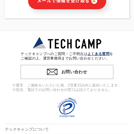
メールで情報を受け取る
・本サービス及び本サービスに関連する情報(当社及び第三者の
サービス又は商品等の広告配信・宣伝を含みますが、それらに
限定されません)の提供又はそれらに関する連絡のため
・メールマガジンその他の情報の送信
・本人(法人の場合は担当者)の行動、性別、当社ウェブサイト
内のアクセス履歴などを用いた広告の配信
・個人(法人の場合は担当者)を識別できない形式に加工した統
計情報の作成および利用
・上記の利用目的に付随する目的
テックキャンプへのご質問・ご不明点は
よくある質問
を
※上記の利用目的に基づいた本人への連絡及び配信について
ご確認の上、運営事務局までお問い合わせください。
は、電子メール等の電子媒体を含みます。
お問い合わせ
4. 個人情報の第三者提供
当社の担当者等及び本サービス利用者同士がコミュニケーショ
※通常、ご連絡をいただいた後、2営業日以内に返信いたします。
ンをとるために、氏名等の一部の情報をサービス内で使用する
※現在、電話でのお問い合わせの窓口は設けておりません。
チャットツールで発信することにより、本サービスの他の利用
者等に提供することがあります。
5. 個人情報取扱いの委託
当社は事業運営上、前項利用目的の範囲に限って個人情報を外
部に委託することがあります。この場合、個人情報保護水準の
高い委託先を選定し、個人情報の適正管理・機密保持について
テックキャンプについて