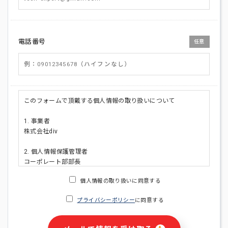
電話番号
任意
このフォームで頂戴する個人情報の取り扱いについて
1. 事業者
株式会社div
2. 個人情報保護管理者
コーポレート部部長
連絡先:メールアドレス:privacy_policy@di-v.co.jp
個人情報の取り扱いに同意する
3. 個人情報の利用目的
プライバシーポリシー
に同意する
・ご請求された資料の送付のため
・本人(法人の場合は担当者)への連絡含むお問い合わせ対応の
ため