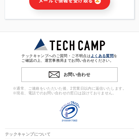
メールで情報を受け取る
・本サービス及び本サービスに関連する情報(当社及び第三者の
サービス又は商品等の広告配信・宣伝を含みますが、それらに
限定されません)の提供又はそれらに関する連絡のため
・メールマガジンその他の情報の送信
・本人(法人の場合は担当者)の行動、性別、当社ウェブサイト
内のアクセス履歴などを用いた広告の配信
・個人(法人の場合は担当者)を識別できない形式に加工した統
計情報の作成および利用
・上記の利用目的に付随する目的
テックキャンプへのご質問・ご不明点は
よくある質問
を
※上記の利用目的に基づいた本人への連絡及び配信について
ご確認の上、運営事務局までお問い合わせください。
は、電子メール等の電子媒体を含みます。
お問い合わせ
4. 個人情報の第三者提供
当社の担当者等及び本サービス利用者同士がコミュニケーショ
※通常、ご連絡をいただいた後、2営業日以内に返信いたします。
ンをとるために、氏名等の一部の情報をサービス内で使用する
※現在、電話でのお問い合わせの窓口は設けておりません。
チャットツールで発信することにより、本サービスの他の利用
者等に提供することがあります。
5. 個人情報取扱いの委託
当社は事業運営上、前項利用目的の範囲に限って個人情報を外
部に委託することがあります。この場合、個人情報保護水準の
高い委託先を選定し、個人情報の適正管理・機密保持について
テックキャンプについて