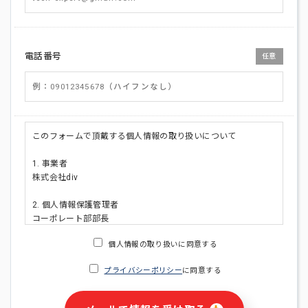
電話番号
任意
このフォームで頂戴する個人情報の取り扱いについて
1. 事業者
株式会社div
2. 個人情報保護管理者
コーポレート部部長
連絡先:メールアドレス:privacy_policy@di-v.co.jp
個人情報の取り扱いに同意する
3. 個人情報の利用目的
プライバシーポリシー
に同意する
・ご請求された資料の送付のため
・本人(法人の場合は担当者)への連絡含むお問い合わせ対応の
ため