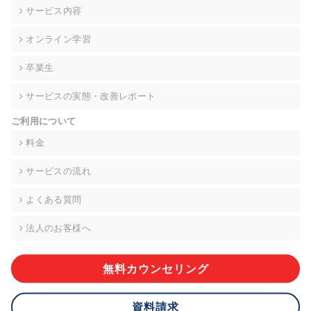
の契約を交わし、適切な管理を実施させます。
サービス内容
6. 個人情報の開示等の請求 ご本人様は、当社に対してご自身の
オンライン学習
個人情報の開示等(利用目的の通知、開示、内容の訂正・追加・
削除、利用の停止または消去、第三者への提供の停止)に関し
卒業生
て、下記の当社問合わせ窓口に申し出ることができます。その
際、当社はお客様ご本人を確認させていただいたうえで、合理
サービスの実態・改善レポート
的な期間内に対応いたします。ただし、申請が本人確認が不可
能な場合や、個人情報保護法の定める要件を満たさない場合等
ご利用について
により、ご希望に添えない場合があります。 なお、アクセスロ
グなどの個人情報以外の情報については、原則として開示等は
料金
いたしません。
サービスの流れ
【お問合せ窓口】
株式会社div 個人情報問合せ窓口
よくある質問
〒107-0052 東京都港区赤坂8-4-14 青山タワープレイス6階
メールアドレス:privacy_policy@di-v.co.jp
法人のお客様へ
7. 個人情報を提供されることの任意性について
ご本人様が当社に個人情報を提供されるかどうかは任意による
無料カウンセリング
ものです。 ただし、必要な項目をいただけない場合、適切な対
応ができない場合があります。
資料請求