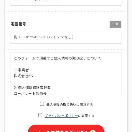
電話番号
任意
このフォームで頂戴する個人情報の取り扱いについて
1. 事業者
株式会社div
2. 個人情報保護管理者
コーポレート部部長
連絡先:メールアドレス:privacy_policy@di-v.co.jp
個人情報の取り扱いに同意する
3. 個人情報の利用目的
プライバシーポリシー
に同意する
・ご請求された資料の送付のため
・本人(法人の場合は担当者)への連絡含むお問い合わせ対応の
ため