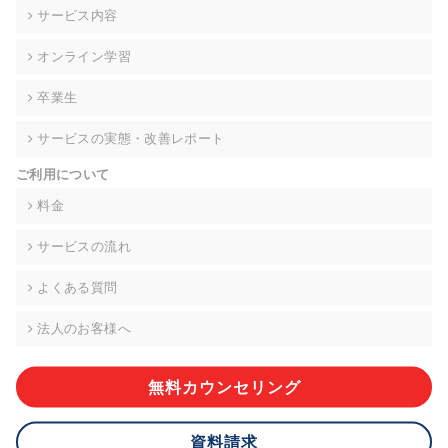
の契約を交わし、適切な管理を実施させます。
サービス内容
6. 個人情報の開示等の請求 ご本人様は、当社に対してご自身の
オンライン学習
個人情報の開示等(利用目的の通知、開示、内容の訂正・追加・
削除、利用の停止または消去、第三者への提供の停止)に関し
卒業生
て、下記の当社問合わせ窓口に申し出ることができます。その
際、当社はお客様ご本人を確認させていただいたうえで、合理
サービスの実態・改善レポート
的な期間内に対応いたします。ただし、申請が本人確認が不可
能な場合や、個人情報保護法の定める要件を満たさない場合等
ご利用について
により、ご希望に添えない場合があります。 なお、アクセスロ
グなどの個人情報以外の情報については、原則として開示等は
料金
いたしません。
サービスの流れ
【お問合せ窓口】
株式会社div 個人情報問合せ窓口
よくある質問
〒107-0052 東京都港区赤坂8-4-14 青山タワープレイス6階
メールアドレス:privacy_policy@di-v.co.jp
法人のお客様へ
7. 個人情報を提供されることの任意性について
ご本人様が当社に個人情報を提供されるかどうかは任意による
無料カウンセリング
ものです。 ただし、必要な項目をいただけない場合、適切な対
応ができない場合があります。
資料請求