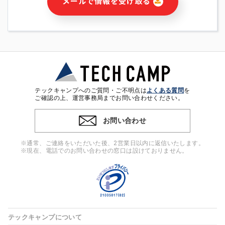
メールで情報を受け取る
・本サービス及び本サービスに関連する情報(当社及び第三者の
サービス又は商品等の広告配信・宣伝を含みますが、それらに
限定されません)の提供又はそれらに関する連絡のため
・メールマガジンその他の情報の送信
・本人(法人の場合は担当者)の行動、性別、当社ウェブサイト
内のアクセス履歴などを用いた広告の配信
・個人(法人の場合は担当者)を識別できない形式に加工した統
計情報の作成および利用
・上記の利用目的に付随する目的
テックキャンプへのご質問・ご不明点は
よくある質問
を
※上記の利用目的に基づいた本人への連絡及び配信について
ご確認の上、運営事務局までお問い合わせください。
は、電子メール等の電子媒体を含みます。
お問い合わせ
4. 個人情報の第三者提供
当社の担当者等及び本サービス利用者同士がコミュニケーショ
※通常、ご連絡をいただいた後、2営業日以内に返信いたします。
ンをとるために、氏名等の一部の情報をサービス内で使用する
※現在、電話でのお問い合わせの窓口は設けておりません。
チャットツールで発信することにより、本サービスの他の利用
者等に提供することがあります。
5. 個人情報取扱いの委託
当社は事業運営上、前項利用目的の範囲に限って個人情報を外
部に委託することがあります。この場合、個人情報保護水準の
高い委託先を選定し、個人情報の適正管理・機密保持について
テックキャンプについて