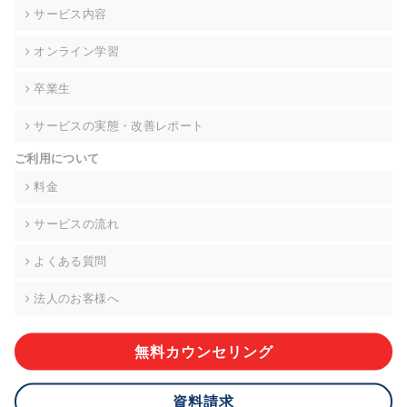
の契約を交わし、適切な管理を実施させます。
サービス内容
6. 個人情報の開示等の請求 ご本人様は、当社に対してご自身の
オンライン学習
個人情報の開示等(利用目的の通知、開示、内容の訂正・追加・
削除、利用の停止または消去、第三者への提供の停止)に関し
卒業生
て、下記の当社問合わせ窓口に申し出ることができます。その
際、当社はお客様ご本人を確認させていただいたうえで、合理
サービスの実態・改善レポート
的な期間内に対応いたします。ただし、申請が本人確認が不可
能な場合や、個人情報保護法の定める要件を満たさない場合等
ご利用について
により、ご希望に添えない場合があります。 なお、アクセスロ
グなどの個人情報以外の情報については、原則として開示等は
料金
いたしません。
サービスの流れ
【お問合せ窓口】
株式会社div 個人情報問合せ窓口
よくある質問
〒107-0052 東京都港区赤坂8-4-14 青山タワープレイス6階
メールアドレス:privacy_policy@di-v.co.jp
法人のお客様へ
7. 個人情報を提供されることの任意性について
ご本人様が当社に個人情報を提供されるかどうかは任意による
無料カウンセリング
ものです。 ただし、必要な項目をいただけない場合、適切な対
応ができない場合があります。
資料請求