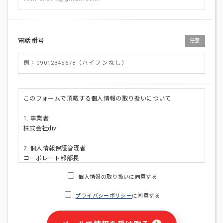
電話番号
任意
このフォームで頂戴する個人情報の取り扱いについて
1. 事業者
株式会社div
2. 個人情報保護管理者
コーポレート部部長
連絡先:メールアドレス:privacy_policy@di-v.co.jp
個人情報の取り扱いに同意する
3. 個人情報の利用目的
プライバシーポリシー
に同意する
・ご請求された資料の送付のため
・本人(法人の場合は担当者)への連絡含むお問い合わせ対応の
ため