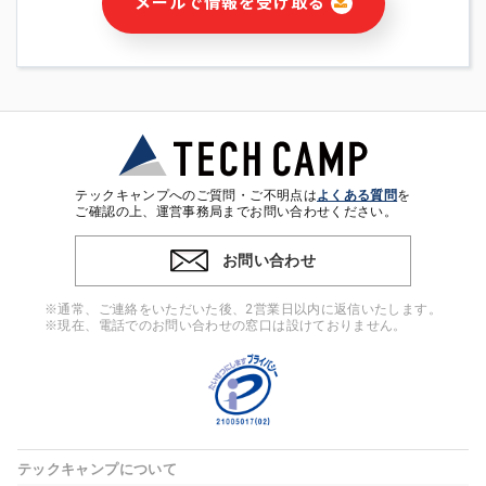
メールで情報を受け取る
・本サービス及び本サービスに関連する情報(当社及び第三者の
サービス又は商品等の広告配信・宣伝を含みますが、それらに
限定されません)の提供又はそれらに関する連絡のため
・メールマガジンその他の情報の送信
・本人(法人の場合は担当者)の行動、性別、当社ウェブサイト
内のアクセス履歴などを用いた広告の配信
・個人(法人の場合は担当者)を識別できない形式に加工した統
計情報の作成および利用
・上記の利用目的に付随する目的
テックキャンプへのご質問・ご不明点は
よくある質問
を
※上記の利用目的に基づいた本人への連絡及び配信について
ご確認の上、運営事務局までお問い合わせください。
は、電子メール等の電子媒体を含みます。
お問い合わせ
4. 個人情報の第三者提供
当社の担当者等及び本サービス利用者同士がコミュニケーショ
※通常、ご連絡をいただいた後、2営業日以内に返信いたします。
ンをとるために、氏名等の一部の情報をサービス内で使用する
※現在、電話でのお問い合わせの窓口は設けておりません。
チャットツールで発信することにより、本サービスの他の利用
者等に提供することがあります。
5. 個人情報取扱いの委託
当社は事業運営上、前項利用目的の範囲に限って個人情報を外
部に委託することがあります。この場合、個人情報保護水準の
高い委託先を選定し、個人情報の適正管理・機密保持について
テックキャンプについて