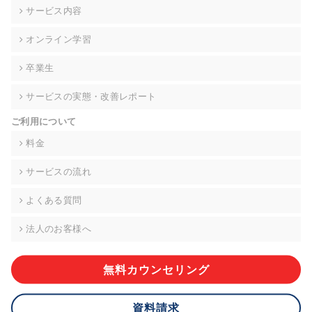
の契約を交わし、適切な管理を実施させます。
サービス内容
6. 個人情報の開示等の請求 ご本人様は、当社に対してご自身の
オンライン学習
個人情報の開示等(利用目的の通知、開示、内容の訂正・追加・
削除、利用の停止または消去、第三者への提供の停止)に関し
卒業生
て、下記の当社問合わせ窓口に申し出ることができます。その
際、当社はお客様ご本人を確認させていただいたうえで、合理
サービスの実態・改善レポート
的な期間内に対応いたします。ただし、申請が本人確認が不可
能な場合や、個人情報保護法の定める要件を満たさない場合等
ご利用について
により、ご希望に添えない場合があります。 なお、アクセスロ
グなどの個人情報以外の情報については、原則として開示等は
料金
いたしません。
サービスの流れ
【お問合せ窓口】
株式会社div 個人情報問合せ窓口
よくある質問
〒107-0052 東京都港区赤坂8-4-14 青山タワープレイス6階
メールアドレス:privacy_policy@di-v.co.jp
法人のお客様へ
7. 個人情報を提供されることの任意性について
ご本人様が当社に個人情報を提供されるかどうかは任意による
無料カウンセリング
ものです。 ただし、必要な項目をいただけない場合、適切な対
応ができない場合があります。
資料請求