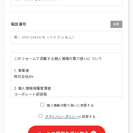
電話番号
任意
このフォームで頂戴する個人情報の取り扱いについて
1. 事業者
株式会社div
2. 個人情報保護管理者
コーポレート部部長
連絡先:メールアドレス:privacy_policy@di-v.co.jp
個人情報の取り扱いに同意する
3. 個人情報の利用目的
プライバシーポリシー
に同意する
・ご請求された資料の送付のため
・本人(法人の場合は担当者)への連絡含むお問い合わせ対応の
ため