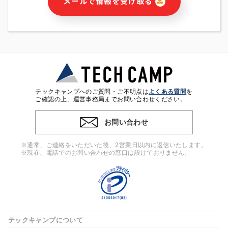
メールで情報を受け取る
・本サービス及び本サービスに関連する情報(当社及び第三者の
サービス又は商品等の広告配信・宣伝を含みますが、それらに
限定されません)の提供又はそれらに関する連絡のため
・メールマガジンその他の情報の送信
・本人(法人の場合は担当者)の行動、性別、当社ウェブサイト
内のアクセス履歴などを用いた広告の配信
・個人(法人の場合は担当者)を識別できない形式に加工した統
計情報の作成および利用
・上記の利用目的に付随する目的
テックキャンプへのご質問・ご不明点は
よくある質問
を
※上記の利用目的に基づいた本人への連絡及び配信について
ご確認の上、運営事務局までお問い合わせください。
は、電子メール等の電子媒体を含みます。
お問い合わせ
4. 個人情報の第三者提供
当社の担当者等及び本サービス利用者同士がコミュニケーショ
※通常、ご連絡をいただいた後、2営業日以内に返信いたします。
ンをとるために、氏名等の一部の情報をサービス内で使用する
※現在、電話でのお問い合わせの窓口は設けておりません。
チャットツールで発信することにより、本サービスの他の利用
者等に提供することがあります。
5. 個人情報取扱いの委託
当社は事業運営上、前項利用目的の範囲に限って個人情報を外
部に委託することがあります。この場合、個人情報保護水準の
高い委託先を選定し、個人情報の適正管理・機密保持について
テックキャンプについて